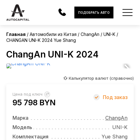
Китай
ПОДОБРАТЬ АВТО
Без пробега
Главная
Автомобили из Китая
ChangAn
UNI-K
CHANGAN UNI-K 2024 Yue Shang
АВТОМОБИЛИ
ChangAn UNI-K 2024
ЭЛЕКТРОМОБИЛИ
В НАЛИЧИИ
💱 Калькулятор валют (справочно)
МОТОЦИКЛЫ
?
Цена под ключ
Под заказ
УСЛУГИ
95 798 BYN
ЛИЗИНГ
Марка
ChangAn
НОВОСТИ
Модель
UNI-K
Комплектация
Yue Shang