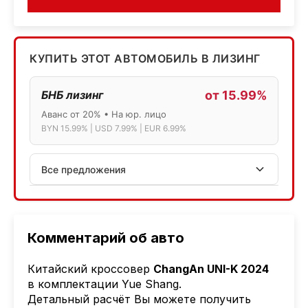
КУПИТЬ ЭТОТ АВТОМОБИЛЬ В ЛИЗИНГ
БНБ лизинг
от 15.99%
Аванс от 20% • На юр. лицо
BYN 15.99% | USD 7.99% | EUR 6.99%
Все предложения
АСБ лизинг
Физ.лица: 13.75% → 14.75% | Юр.лица: 16%
Программа "Топ" для электромобилей
Комментарий об авто
МТБанк
Китайский кроссовер
ChangAn UNI-K 2024
Лизинг: BYN 17% | USD 7.99% | EUR 6.99%
в комплектации Yue Shang.
Также доступен кредит "Проще простого" 18.9%
Детальный расчёт Вы можете получить