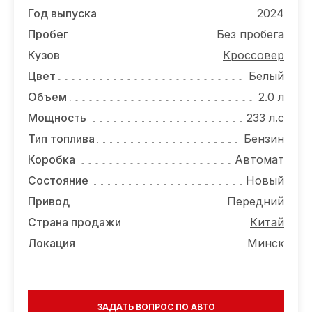
ОТЗЫВЫ
Год выпуска
2024
ВАКАНСИИ
Пробег
Без пробега
Кузов
Кроссовер
О КОМПАНИИ
Цвет
Белый
КОНТАКТЫ
Объем
2.0 л
Мощность
233 л.с
Тип топлива
Бензин
Коробка
Автомат
Состояние
Новый
Привод
Передний
Страна продажи
Китай
Локация
Минск
ЗАДАТЬ ВОПРОС ПО АВТО