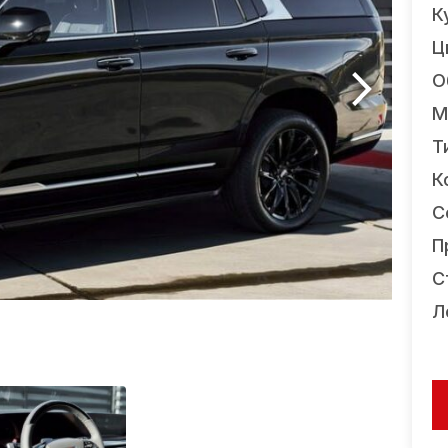
К
Ц
О
М
Т
К
С
П
С
Л