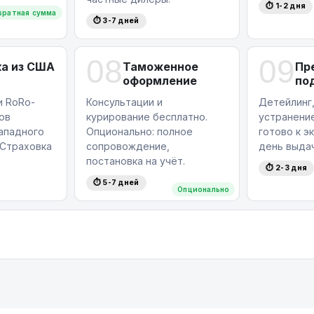
⏱ 1-2 дня
вратная сумма
⏱ 3-7 дней
08
09
а из США
Таможенное
Пр
оформление
по
и RoRo-
Консультации и
Детейлинг,
ов
курирование бесплатно.
устранение
западного
Опционально: полное
готово к э
Страховка
сопровождение,
день выдач
постановка на учёт.
⏱ 2-3 дня
⏱ 5-7 дней
Опционально