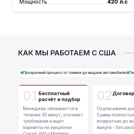
Мощность
420 л.с
КАК МЫ РАБОТАЕМ С США
Прозрачный процесс от заявки до выдачи автомобиля.
Пе
01
02
Бесплатный
Догово
расчёт и подбор
Менеджер связывается в
Подписываем дог
течение 30 минут, уточняет
Сумма полность
требования и ищет
возвратная до м
варианты на аукционах
выкупа - без риск
Copart, IAAI и Manheim.