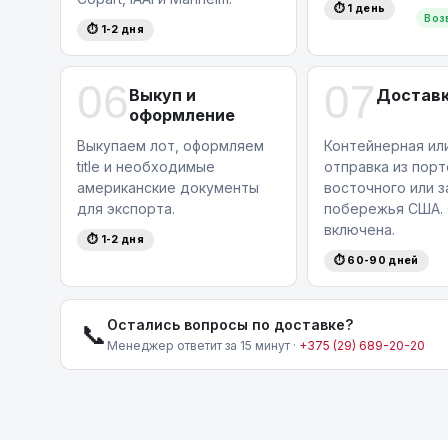
⏱ 1 день
Воз
⏱ 1-2 дня
06
07
Выкуп и
Доставк
оформление
Выкупаем лот, оформляем
Контейнерная ил
title и необходимые
отправка из порт
американские документы
восточного или 
для экспорта.
побережья США. 
включена.
⏱ 1-2 дня
⏱ 60-90 дней
Остались вопросы по доставке?
📞
Менеджер ответит за 15 минут ·
+375 (29) 689-20-20