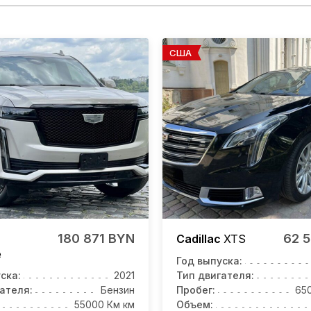
США
180 871 BYN
62 
Cadillac
XTS
e
Год выпуска:
ска:
2021
Тип двигателя:
ателя:
Бензин
Пробег:
65
55000 Км км
Объем: