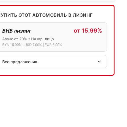
КУПИТЬ ЭТОТ АВТОМОБИЛЬ В ЛИЗИНГ
от 15.99%
БНБ лизинг
Аванс от 20% • На юр. лицо
BYN 15.99% | USD 7.99% | EUR 6.99%
Все предложения
АСБ лизинг
Физ.лица: 13.75% → 14.75% | Юр.лица: 16%
Программа "Топ" для электромобилей
МТБанк
Лизинг: BYN 17% | USD 7.99% | EUR 6.99%
Также доступен кредит "Проще простого" 18.9%
Активлизиг