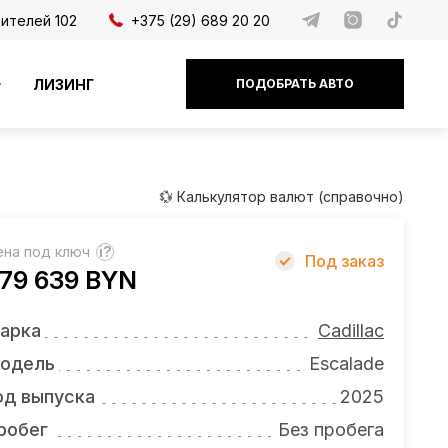
дителей 102
+375 (29) 689 20 20
ЛИЗИНГ
ПОДОБРАТЬ АВТО
💱 Калькулятор валют (справочно)
ена под ключ
?
Под заказ
79 639 BYN
арка
Cadillac
одель
Escalade
од выпуска
2025
робег
Без пробега