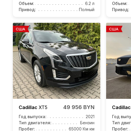
Объем:
6.2 л
Объем:
Привод:
Полный
Привод:
США
США
49 956 BYN
Cadillac
XT5
Cadilla
Год выпуска:
2021
Год выпу
Тип двигателя:
Бензин
Тип двиг
Пробег:
65000 Км км
Пробег: