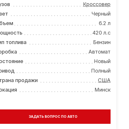
узов
Кроссовер
вет
Черный
бъем
6.2 л
ощность
420 л.с
ип топлива
Бензин
оробка
Автомат
остояние
Новый
ривод
Полный
трана продажи
США
окация
Минск
ЗАДАТЬ ВОПРОС ПО АВТО