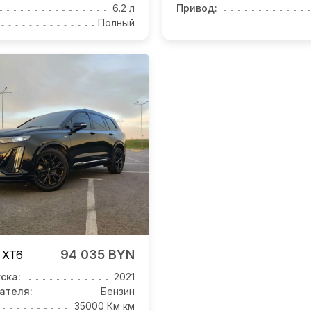
6.2 л
Привод:
Полный
94 035 BYN
c
XT6
ска:
2021
ателя:
Бензин
35000 Км км