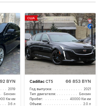
США
592 BYN
66 853 BYN
Cadillac
CT5
2019
Год выпуска:
2021
Бензин
Тип двигателя:
Бензин
000 Км км
Пробег:
40000 Км км
3.6 л
Объем:
2.0 л