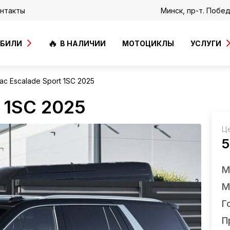
нтакты
Минск, пр-т. Побе
ОБИЛИ
В НАЛИЧИИ
МОТОЦИКЛЫ
УСЛУГИ
lac Escalade Sport 1SC 2025
t 1SC 2025
Ц
5
М
М
Г
П