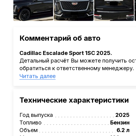
Комментарий об авто
Cadillac Escalade Sport 1SC 2025.
Детальный расчёт Вы можете получить ост
обратиться к ответственному менеджеру.
Наша компания
AutoCapital
помогает Клиен
Читать далее
Китая, Кореи, ОАЭ.
Мы оказываем полный спектр услуг: поиск 
проверка автомобиля, полное документал
Технические характеристики
растаможке. Экономьте свое время и день
Также, для граждан РБ действует
лизинго
Год выпуска
2025
Условия и подробности можно узнать по н
Топливо
Бензин
AutoCapital
– просто доверьте работу про
Объем
6.2 л