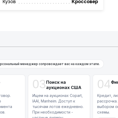
Кузов
Кроссовер
рсональный менеджер сопровождает вас на каждом этапе.
03
04
р
Поиск на
Фи
аукционах США
овор.
Ищем на аукционах Copart,
Кредит, ли
ю
IAAI, Manheim. Доступ к
рассрочка.
омента
тысячам лотов ежедневно.
выбором о
ов.
При необходимости -
схемы.
частные дилеры.