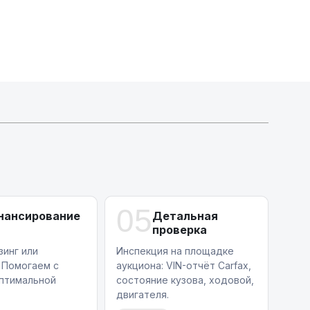
Индивидуальные условия по сделкам
ДВС из Европы/Кореи/Китая, авто из США
А-лизинг
0% аванс (клиенты Альфы) | от 10% (остальные)
Работаем точечно по специальным сделкам
05
нансирование
Детальная
проверка
зинг или
Инспекция на площадке
 Помогаем с
аукциона: VIN-отчёт Carfax,
птимальной
состояние кузова, ходовой,
двигателя.