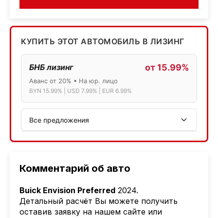
КУПИТЬ ЭТОТ АВТОМОБИЛЬ В ЛИЗИНГ
БНБ лизинг
от 15.99%
Аванс от 20% • На юр. лицо
BYN 15.99% | USD 7.99% | EUR 6.99%
Все предложения
АСБ лизинг
Физ.лица: 13.75% → 14.75% | Юр.лица: 16%
Программа "Топ" для электромобилей
Комментарий об авто
МТБанк
Buick Envision Preferred
2024.
Лизинг: BYN 17% | USD 7.99% | EUR 6.99%
Детальный расчёт Вы можете получить
Также доступен кредит "Проще простого" 18.9%
оставив заявку на нашем сайте или