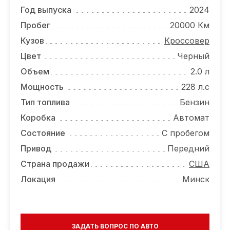
ОТЗЫВЫ
Год выпуска
2024
ВАКАНСИИ
Пробег
20000 Км
Кузов
Кроссовер
О КОМПАНИИ
Цвет
Черный
КОНТАКТЫ
Объем
2.0 л
Мощность
228 л.с
Тип топлива
Бензин
Коробка
Автомат
Состояние
С пробегом
Привод
Передний
Страна продажи
США
Локация
Минск
ЗАДАТЬ ВОПРОС ПО АВТО