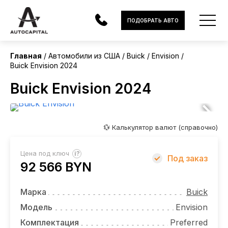
США
ПОДОБРАТЬ АВТО
Главная
Автомобили из США
Buick
Envision
Buick Envision 2024
АВТОМОБИЛИ
Buick Envision 2024
ЭЛЕКТРОМОБИЛИ
В НАЛИЧИИ
💱 Калькулятор валют (справочно)
МОТОЦИКЛЫ
?
Цена под ключ
Под заказ
УСЛУГИ
92 566 BYN
ЛИЗИНГ
Марка
Buick
НОВОСТИ
Модель
Envision
Комплектация
Preferred