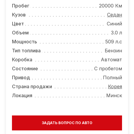
ОТЗЫВЫ
Пробег
20000 Км
ВАКАНСИИ
Кузов
Седан
Цвет
Синий
О КОМПАНИИ
Объем
3.0 л
КОНТАКТЫ
Мощность
509 л.с
Тип топлива
Бензин
Коробка
Автомат
Состояние
С пробегом
Привод
Полный
Страна продажи
Корея
Локация
Минск
ЗАДАТЬ ВОПРОС ПО АВТО