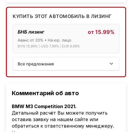
КУПИТЬ ЭТОТ АВТОМОБИЛЬ В ЛИЗИНГ
БНБ лизинг
от 15.99%
Аванс от 20% • На юр. лицо
BYN 15.99% | USD 7.99% | EUR 6.99%
Все предложения
АСБ лизинг
Физ.лица: 13.75% → 14.75% | Юр.лица: 16%
Программа "Топ" для электромобилей
Комментарий об авто
МТБанк
BMW M3 Competition 2021.
Лизинг: BYN 17% | USD 7.99% | EUR 6.99%
Детальный расчёт Вы можете получить
Также доступен кредит "Проще простого" 18.9%
оставив заявку на нашем сайте или
обратиться к ответственному менеджеру.
Активлизиг