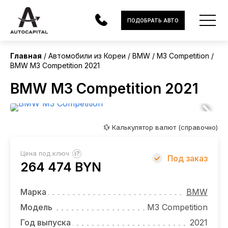
Корея
ПОДОБРАТЬ АВТО
Главная
Автомобили из Кореи
BMW
M3 Competition
BMW M3 Competition 2021
АВТОМОБИЛИ
BMW M3 Competition 2021
ЭЛЕКТРОМОБИЛИ
В НАЛИЧИИ
💱 Калькулятор валют (справочно)
МОТОЦИКЛЫ
?
Цена под ключ
Под заказ
УСЛУГИ
264 474 BYN
ЛИЗИНГ
Марка
BMW
НОВОСТИ
Модель
M3 Competition
Год выпуска
2021