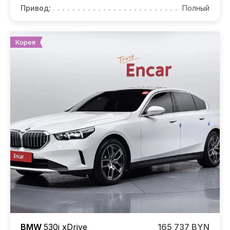
Привод:
Полный
Корея
BMW
530i
xDrive
165 737 BYN