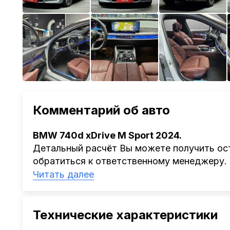
Комментарий об авто
BMW 740d xDrive M Sport 2024.
Детальный расчёт Вы можете получить ост
обратиться к ответственному менеджеру.
Наша компания
AutoCapital
помогает Клиен
Читать далее
Китая, Кореи, ОАЭ.
Мы оказываем полный спектр услуг: поиск 
проверка автомобиля, полное документал
Технические характеристики
растаможке. Экономьте свое время и день