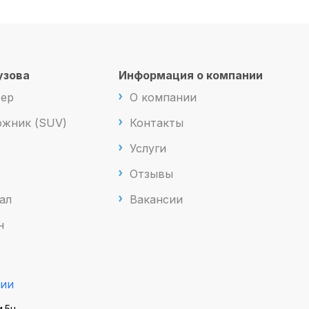
узова
Информация о компании
вер
О компании
жник (SUV)
Контакты
Услуги
Отзывы
ал
Вакансии
н
ии
м.5н