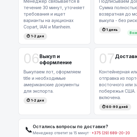
Менеджер связывается в
Подписываем дог
течение 30 минут, уточняет
Сумма полность
требования и ищет
возвратная до м
варианты на аукционах
выкупа - без риск
Copart, IAAI и Manheim.
⏱ 1 день
Воз
⏱ 1-2 дня
06
07
Выкуп и
Доставк
оформление
Выкупаем лот, оформляем
Контейнерная ил
title и необходимые
отправка из порт
американские документы
восточного или 
для экспорта.
побережья США. 
включена.
⏱ 1-2 дня
⏱ 60-90 дней
Остались вопросы по доставке?
📞
Менеджер ответит за 15 минут ·
+375 (29) 689-20-20