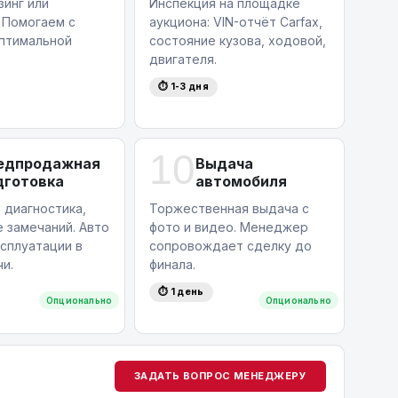
зинг или
Инспекция на площадке
 Помогаем с
аукциона: VIN-отчёт Carfax,
птимальной
состояние кузова, ходовой,
двигателя.
⏱ 1-3 дня
10
едпродажная
Выдача
дготовка
автомобиля
 диагностика,
Торжественная выдача с
 замечаний. Авто
фото и видео. Менеджер
ксплуатации в
сопровождает сделку до
и.
финала.
⏱ 1 день
Опционально
Опционально
ЗАДАТЬ ВОПРОС МЕНЕДЖЕРУ