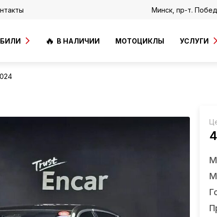
нтакты
Минск, пр-т. Побе
ОБИЛИ
В НАЛИЧИИ
МОТОЦИКЛЫ
УСЛУГИ
2024
Ц
4
М
М
Г
П