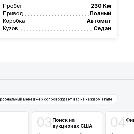
вая программа на НОВЫЕ автомобили.
Пробег
230 Км
омеру:
+375 (29) 689-20-20
Привод
Полный
фессионалам!
Коробка
Автомат
Кузов
Седан
рсональный менеджер сопровождает вас на каждом этапе.
03
04
р
Поиск на
Фи
аукционах США