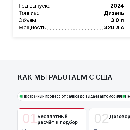
Также, для граждан РБ действует
лизинго
Год выпуска
2024
Условия и подробности можно узнать по н
Топливо
Дизель
AutoCapital
– просто доверьте работу про
Объем
3.0 л
Мощность
320 л.с
КАК МЫ РАБОТАЕМ С США
Прозрачный процесс от заявки до выдачи автомобиля.
Пе
01
02
Бесплатный
Догово
расчёт и подбор