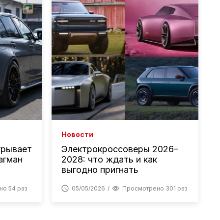
Новости
крывает
Электрокроссоверы 2026–
агман
2028: что ждать и как
выгодно пригнать
о 54 раз
05/05/2026
Просмотрено 301 раз