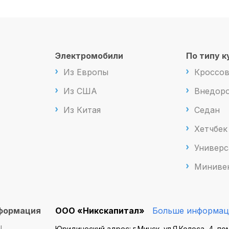
Электромобили
По типу к
Из Европы
Кроссо
Из США
Внедоро
Из Китая
Седан
Хетчбек
Универс
Миниве
формация
ООО «Никскапитал»
Больше информац
ы
Юридический адрес: г.Минск, ул.Я.Колоса, 4, по