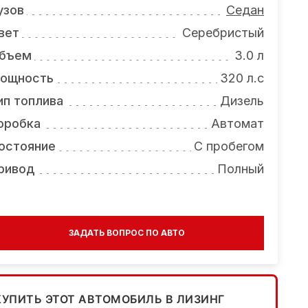
узов
Седан
вет
Серебристый
бъем
3.0 л
ощность
320 л.с
ип топлива
Дизель
оробка
Автомат
остояние
С пробегом
ривод
Полный
ЗАДАТЬ ВОПРОС ПО АВТО
КУПИТЬ ЭТОТ АВТОМОБИЛЬ В ЛИЗИНГ