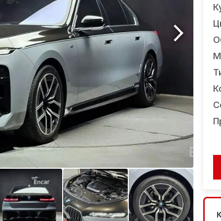
К
Ц
О
М
Т
К
С
П