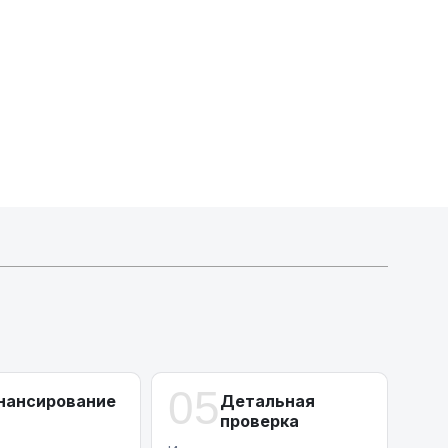
А-лизинг
0% аванс (клиенты Альфы) | от 10% (остальные)
Работаем точечно по специальным сделкам
05
нансирование
Детальная
проверка