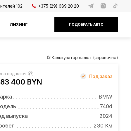
дителей 102
+375 (29) 689 20 20
ЛИЗИНГ
ПОДОБРАТЬ АВТО
💱 Калькулятор валют (справочно)
ена под ключ
?
Под заказ
83 400 BYN
арка
BMW
одель
740d
од выпуска
2024
робег
230 Км