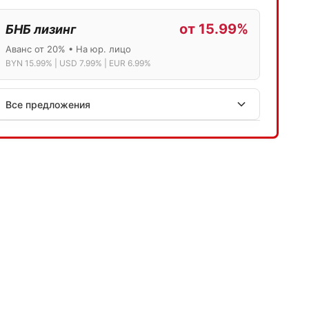
от 15.99%
БНБ лизинг
Аванс от 20% • На юр. лицо
BYN 15.99% | USD 7.99% | EUR 6.99%
Все предложения
АСБ лизинг
Физ.лица: 13.75% → 14.75% | Юр.лица: 16%
Программа "Топ" для электромобилей
МТБанк
Лизинг: BYN 17% | USD 7.99% | EUR 6.99%
Также доступен кредит "Проще простого" 18.9%
Активлизиг
Индивидуальные условия по сделкам
ДВС из Европы/Кореи/Китая, авто из США