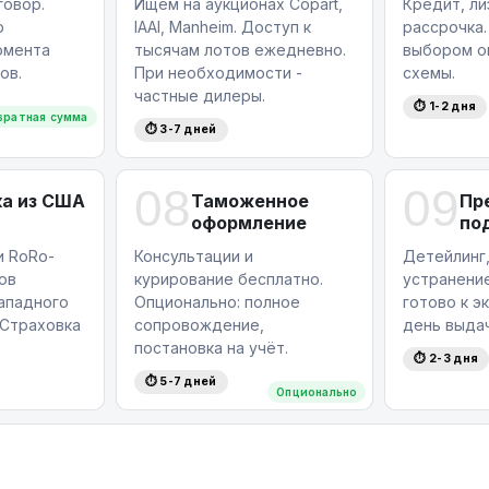
овор.
Ищем на аукционах Copart,
Кредит, ли
ю
IAAI, Manheim. Доступ к
рассрочка.
омента
тысячам лотов ежедневно.
выбором о
ов.
При необходимости -
схемы.
частные дилеры.
⏱ 1-2 дня
вратная сумма
⏱ 3-7 дней
08
09
а из США
Таможенное
Пр
оформление
по
и RoRo-
Консультации и
Детейлинг,
ов
курирование бесплатно.
устранение
западного
Опционально: полное
готово к э
Страховка
сопровождение,
день выдач
постановка на учёт.
⏱ 2-3 дня
⏱ 5-7 дней
Опционально