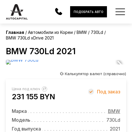
Корея
ПОДОБРАТЬ АВТО
Главная
Автомобили из Кореи
BMW
730Ld
BMW 730Ld xDrive 2021
АВТОМОБИЛИ
BMW 730Ld 2021
ЭЛЕКТРОМОБИЛИ
В НАЛИЧИИ
💱 Калькулятор валют (справочно)
МОТОЦИКЛЫ
?
Цена под ключ
Под заказ
УСЛУГИ
231 155 BYN
ЛИЗИНГ
Марка
BMW
НОВОСТИ
Модель
730Ld
Год выпуска
2021