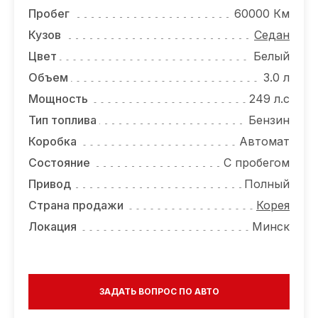
ОТЗЫВЫ
Пробег
60000 Км
ВАКАНСИИ
Кузов
Седан
Цвет
Белый
О КОМПАНИИ
Объем
3.0 л
КОНТАКТЫ
Мощность
249 л.с
Тип топлива
Бензин
Коробка
Автомат
Состояние
С пробегом
Привод
Полный
Страна продажи
Корея
Локация
Минск
ЗАДАТЬ ВОПРОС ПО АВТО