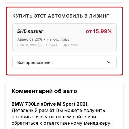
КУПИТЬ ЭТОТ АВТОМОБИЛЬ В ЛИЗИНГ
БНБ лизинг
от 15.99%
Аванс от 20% • На юр. лицо
BYN 15.99% | USD 7.99% | EUR 6.99%
Все предложения
АСБ лизинг
Физ.лица: 13.75% → 14.75% | Юр.лица: 16%
Программа "Топ" для электромобилей
Комментарий об авто
МТБанк
BMW 730Ld xDrive M Sport 2021.
Лизинг: BYN 17% | USD 7.99% | EUR 6.99%
Детальный расчёт Вы можете получить
Также доступен кредит "Проще простого" 18.9%
оставив заявку на нашем сайте или
обратиться к ответственному менеджеру.
Активлизиг