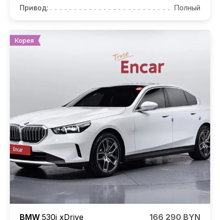
Привод:
Полный
Корея
BMW
530i
xDrive
166 290 BYN