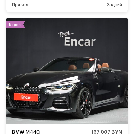
Привод:
Задний
Корея
BMW
M440i
167 007 BYN