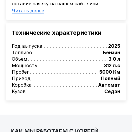
оставив заявку на нашем сайте или
Активлизиг
обратиться к ответственному менеджеру.
Читать далее
Индивидуальные условия по сделкам
Наша компания
AutoCapital
помогает
ДВС из Европы/Кореи/Китая, авто из США
Клиентам привезти авто из Америки,
А-лизинг
Европы, Китая, Кореи, ОАЭ.
Технические характеристики
Мы оказываем полный спектр услуг: поиск
0% аванс (клиенты Альфы) | от 10% (остальные)
Работаем точечно по специальным сделкам
авто, подбор авто согласно заявке,
Год выпуска
2025
проверка автомобиля, полное
Топливо
Бензин
документальное сопровождение, помощь
Объем
3.0 л
при растаможке. Экономьте свое время и
Мощность
312 л.с
деньги!
Пробег
5000 Км
Также, для граждан РБ действует
Привод
Полный
лизинговая программа на НОВЫЕ
Коробка
Автомат
автомобили.
Кузов
Седан
Условия и подробности можно узнать по
номеру:
+375 (29) 689-20-20
AutoCapital
– просто доверьте работу
профессионалам!
КАК МЫ РАБОТАЕМ С КОРЕЕЙ