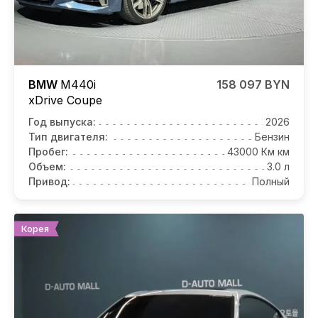
BMW
M440i
158 097 BYN
xDrive Coupe
Год выпуска:
2026
Тип двигателя:
Бензин
Пробег:
43000 Км км
Объем:
3.0 л
Привод:
Полный
Корея