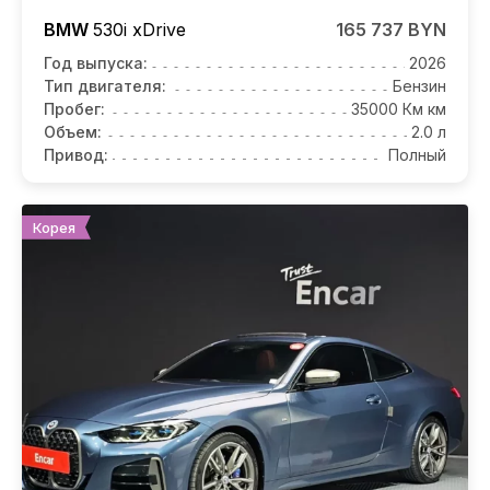
BMW
530i
xDrive
165 737 BYN
Год выпуска:
2026
Тип двигателя:
Бензин
Пробег:
35000 Км км
Объем:
2.0 л
Привод:
Полный
Корея