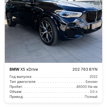
BMW
X5
xDrive
202 763 BYN
Год выпуска:
2022
Тип двигателя:
Бензин
Пробег:
46000 Км км
Объем:
3.0 л
Привод:
Полный