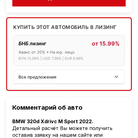
КУПИТЬ ЭТОТ АВТОМОБИЛЬ В ЛИЗИНГ
БНБ лизинг
от 15.99%
Аванс от 20% • На юр. лицо
BYN 15.99% | USD 7.99% | EUR 6.99%
Все предложения
АСБ лизинг
Физ.лица: 13.75% → 14.75% | Юр.лица: 16%
Программа "Топ" для электромобилей
Комментарий об авто
МТБанк
BMW 320d Xdrivc M Sport 2022.
Лизинг: BYN 17% | USD 7.99% | EUR 6.99%
Детальный расчёт Вы можете получить
Также доступен кредит "Проще простого" 18.9%
оставив заявку на нашем сайте или