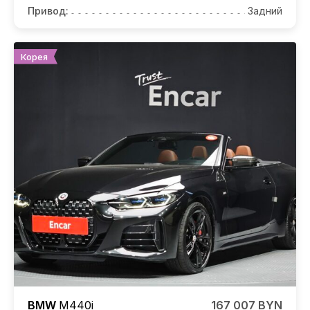
Привод:
Задний
Корея
BMW
M440i
167 007 BYN