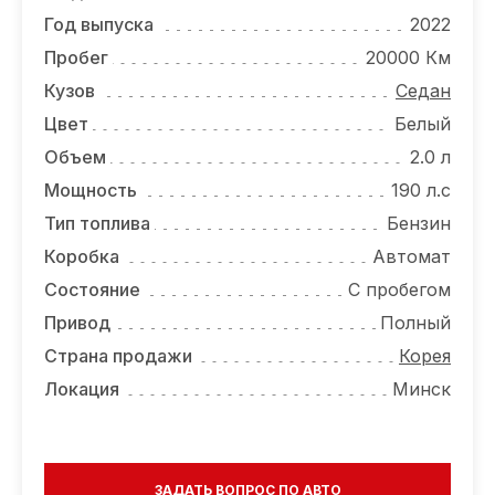
ОТЗЫВЫ
Год выпуска
2022
ВАКАНСИИ
Пробег
20000 Км
Кузов
Седан
О КОМПАНИИ
Цвет
Белый
КОНТАКТЫ
Объем
2.0 л
Мощность
190 л.с
Тип топлива
Бензин
Коробка
Автомат
Состояние
С пробегом
Привод
Полный
Страна продажи
Корея
Локация
Минск
ЗАДАТЬ ВОПРОС ПО АВТО