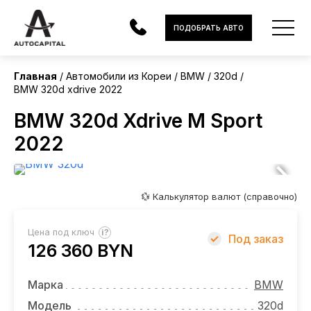
Корея
ПОДОБРАТЬ АВТО
Главная
Автомобили из Кореи
BMW
320d
BMW 320d xdrive 2022
АВТОМОБИЛИ
BMW 320d Xdrive M Sport
ЭЛЕКТРОМОБИЛИ
2022
В НАЛИЧИИ
МОТОЦИКЛЫ
💱 Калькулятор валют (справочно)
УСЛУГИ
?
Цена под ключ
Под заказ
126 360 BYN
ЛИЗИНГ
НОВОСТИ
Марка
BMW
Модель
320d