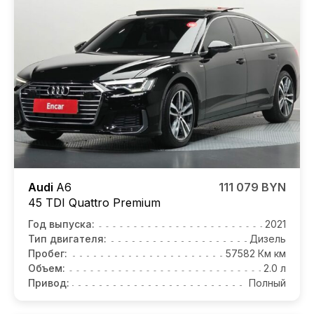
Audi
A6
111 079 BYN
45 TDI Quattro Premium
Год выпуска:
2021
Тип двигателя:
Дизель
Пробег:
57582 Км км
Объем:
2.0 л
Привод:
Полный