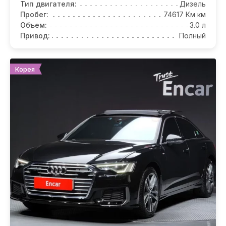
Тип двигателя:
Дизель
Пробег:
74617 Км км
Объем:
3.0 л
Привод:
Полный
Корея