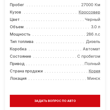
ОТЗЫВЫ
Пробег
27000 Км
ВАКАНСИИ
Кузов
Кроссовер
Цвет
Черный
О КОМПАНИИ
Объем
3.0 л
КОНТАКТЫ
Мощность
286 л.с
Тип топлива
Дизель
Коробка
Автомат
Состояние
С пробегом
Привод
Полный
Страна продажи
Корея
Локация
Минск
ЗАДАТЬ ВОПРОС ПО АВТО