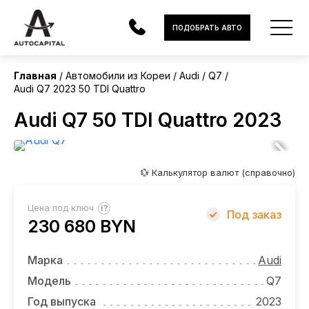
Корея
ПОДОБРАТЬ АВТО
Главная
Автомобили из Кореи
Audi
Q7
Audi Q7 2023 50 TDI Quattro
АВТОМОБИЛИ
Audi Q7 50 TDI Quattro 2023
ЭЛЕКТРОМОБИЛИ
В НАЛИЧИИ
💱 Калькулятор валют (справочно)
МОТОЦИКЛЫ
?
Цена под ключ
Под заказ
УСЛУГИ
230 680 BYN
ЛИЗИНГ
Марка
Audi
НОВОСТИ
Модель
Q7
Год выпуска
2023