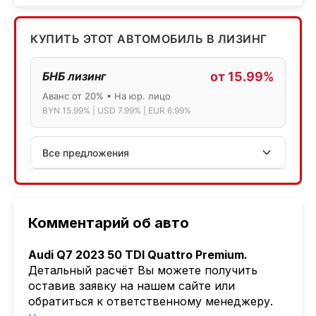
КУПИТЬ ЭТОТ АВТОМОБИЛЬ В ЛИЗИНГ
БНБ лизинг
от 15.99%
Аванс от 20% • На юр. лицо
BYN 15.99% | USD 7.99% | EUR 6.99%
Все предложения
АСБ лизинг
Физ.лица: 13.75% → 14.75% | Юр.лица: 16%
Программа "Топ" для электромобилей
Комментарий об авто
МТБанк
Audi Q7 2023 50 TDI Quattro Premium.
Лизинг: BYN 17% | USD 7.99% | EUR 6.99%
Детальный расчёт Вы можете получить
Также доступен кредит "Проще простого" 18.9%
оставив заявку на нашем сайте или
обратиться к ответственному менеджеру.
Активлизиг