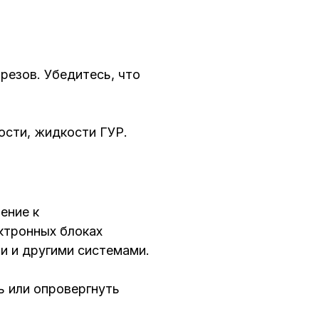
резов. Убедитесь, что
ости, жидкости ГУР.
ение к
ктронных блоках
и и другими системами.
 или опровергнуть