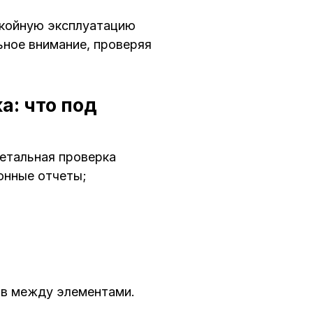
окойную эксплуатацию
ьное внимание, проверяя
а: что под
детальная проверка
онные отчеты;
ов между элементами.