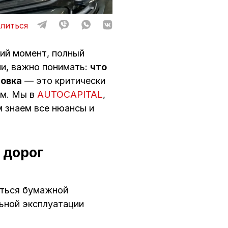
литься
ий момент, полный
и, важно понимать:
что
товка
— это критически
ем. Мы в
AUTOCAPITAL
,
м знаем все нюансы и
 дорог
яться бумажной
льной эксплуатации