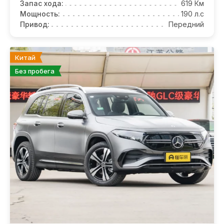
Запас хода:
619 Км
Мощность:
190 л.с
Привод:
Передний
Китай
Без пробега