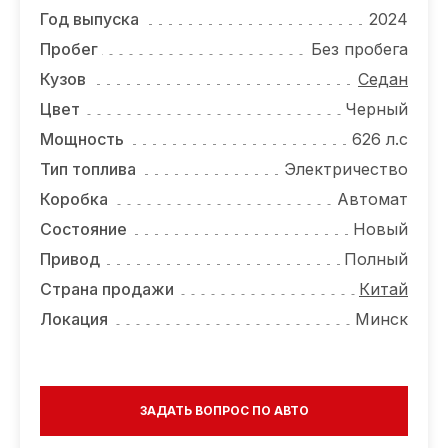
ОТЗЫВЫ
Год выпуска
2024
ВАКАНСИИ
Пробег
Без пробега
Кузов
Седан
О КОМПАНИИ
Цвет
Черный
КОНТАКТЫ
Мощность
626 л.с
Тип топлива
Электричество
Коробка
Автомат
Состояние
Новый
Привод
Полный
Страна продажи
Китай
Локация
Минск
ЗАДАТЬ ВОПРОС ПО АВТО