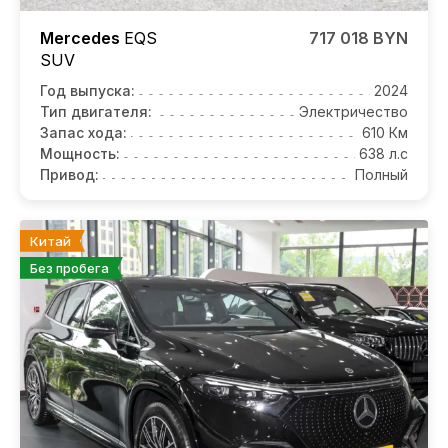
Mercedes
EQS
717 018 BYN
SUV
Год выпуска:
2024
Тип двигателя:
Электричество
Запас хода:
610 Км
Мощность:
638 л.с
Привод:
Полный
Китай
Без пробега