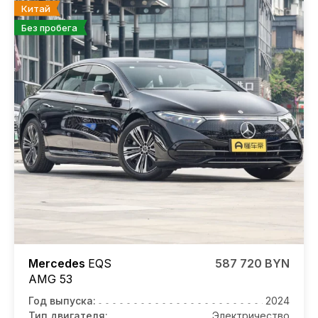
Китай
Без пробега
Mercedes
EQS
587 720 BYN
AMG
53
Год выпуска:
2024
Тип двигателя:
Электричество