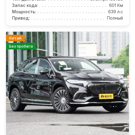
Запас хода:
601 Км
Мощность:
639 л.с
Привод:
Полный
Китай
Без пробега