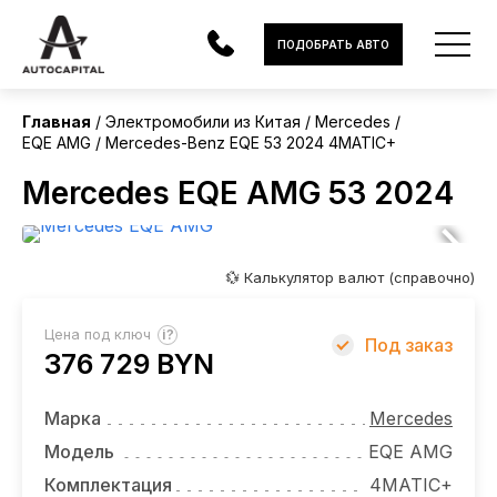
Китай
ПОДОБРАТЬ АВТО
Без пробега
Главная
Электромобили из Китая
Mercedes
EQE AMG
Mercedes-Benz EQE 53 2024 4MATIC+
АВТОМОБИЛИ
Mercedes EQE AMG 53 2024
ЭЛЕКТРОМОБИЛИ
В НАЛИЧИИ
💱 Калькулятор валют (справочно)
МОТОЦИКЛЫ
?
Цена под ключ
Под заказ
УСЛУГИ
376 729 BYN
ЛИЗИНГ
Марка
Mercedes
НОВОСТИ
Модель
EQE AMG
Комплектация
4MATIC+