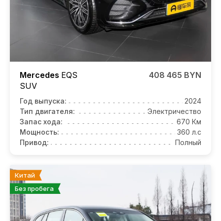
Mercedes
EQS
408 465 BYN
SUV
Год выпуска:
2024
Тип двигателя:
Электричество
Запас хода:
670 Км
Мощность:
360 л.с
Привод:
Полный
Китай
Без пробега