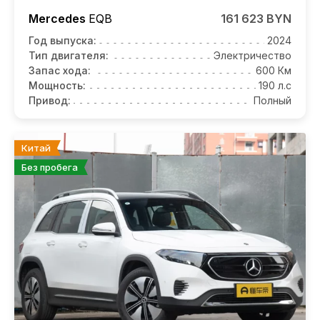
Mercedes
EQB
161 623 BYN
Год выпуска:
2024
Тип двигателя:
Электричество
Запас хода:
600 Км
Мощность:
190 л.с
Привод:
Полный
Китай
Без пробега