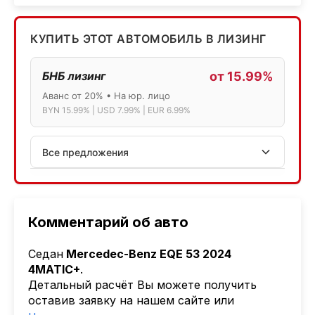
КУПИТЬ ЭТОТ АВТОМОБИЛЬ В ЛИЗИНГ
БНБ лизинг
от 15.99%
Аванс от 20% • На юр. лицо
BYN 15.99% | USD 7.99% | EUR 6.99%
Все предложения
АСБ лизинг
Физ.лица: 13.75% → 14.75% | Юр.лица: 16%
Программа "Топ" для электромобилей
Комментарий об авто
МТБанк
Седан
Mercedec-Benz EQE 53 2024
Лизинг: BYN 17% | USD 7.99% | EUR 6.99%
4MATIC+
.
Также доступен кредит "Проще простого" 18.9%
Детальный расчёт Вы можете получить
оставив заявку на нашем сайте или
Активлизиг