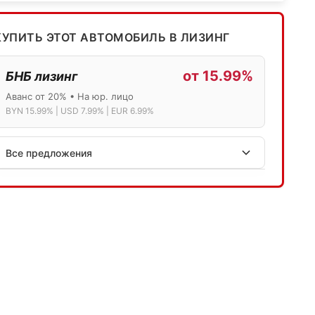
КУПИТЬ ЭТОТ АВТОМОБИЛЬ В ЛИЗИНГ
от 15.99%
БНБ лизинг
Аванс от 20% • На юр. лицо
BYN 15.99% | USD 7.99% | EUR 6.99%
Все предложения
АСБ лизинг
Физ.лица: 13.75% → 14.75% | Юр.лица: 16%
Программа "Топ" для электромобилей
МТБанк
Лизинг: BYN 17% | USD 7.99% | EUR 6.99%
Также доступен кредит "Проще простого" 18.9%
Активлизиг