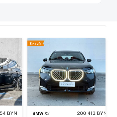
Китай
954 BYN
200 413 BYN
BMW
X3