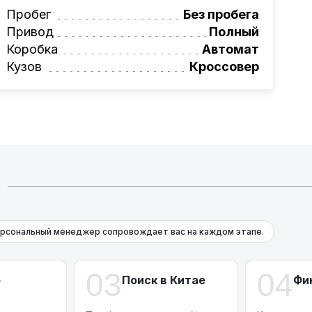
вая программа на НОВЫЕ автомобили.
Пробег
Без пробега
омеру:
+375 (29) 689-20-20
Привод
Полный
фессионалам!
Коробка
Автомат
Кузов
Кроссовер
рсональный менеджер сопровождает вас на каждом этапе.
03
04
р
Поиск в Китае
Фи