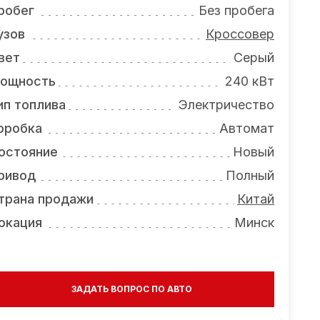
робег
Без пробега
узов
Кроссовер
вет
Серый
ощность
240 кВт
ип топлива
Электричество
оробка
Автомат
остояние
Новый
ривод
Полный
трана продажи
Китай
окация
Минск
ЗАДАТЬ ВОПРОС ПО АВТО