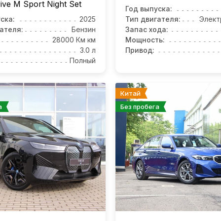
ive M Sport Night Set
Год выпуска:
ска:
2025
Тип двигателя:
Элект
ателя:
Бензин
Запас хода:
28000 Км км
Мощность:
3.0 л
Привод:
Полный
Китай
а
Без пробега