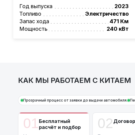
Также, для граждан РБ действует
лизинго
Год выпуска
2023
Условия и подробности можно узнать по н
Топливо
Электричество
AutoCapital
– просто доверьте работу про
Запас хода
471 Км
Мощность
240 кВт
КАК МЫ РАБОТАЕМ С КИТАЕМ
Прозрачный процесс от заявки до выдачи автомобиля.
Пе
01
02
Бесплатный
Догово
расчёт и подбор