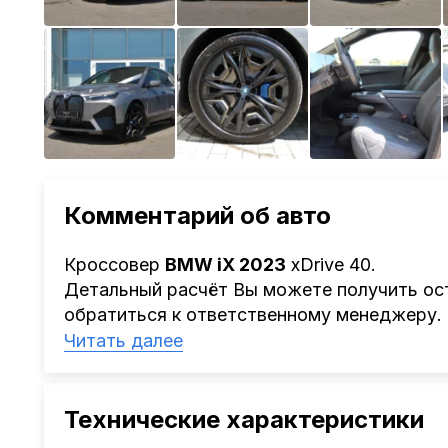
Комментарий об авто
Кроссовер
BMW iX 2023
xDrive 40.
Детальный расчёт Вы можете получить ост
обратиться к ответственному менеджеру.
Наша компания
AutoCapital
помогает Клие
Читать далее
Китая, Кореи, ОАЭ.
Мы оказываем полный спектр услуг: поиск 
проверка автомобиля, полное документал
Технические характеристики
растаможке. Экономьте свое время и день