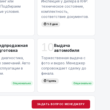
зинг или
Инспекция у дилера в КНР:
. Подбираем
техническое состояние,
ые условия.
комплектность,
соответствие документов.
⏱ 1-3 дня
10
едпродажная
Выдача
дготовка
автомобиля
 диагностика,
Торжественная выдача с
 замечаний. Авто
фото и видео. Менеджер
ксплуатации в
сопровождает сделку до
и.
финала.
⏱ 1 день
Опционально
Опционально
ЗАДАТЬ ВОПРОС МЕНЕДЖЕРУ