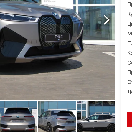
П
К
Ц
М
Т
К
С
П
С
Л