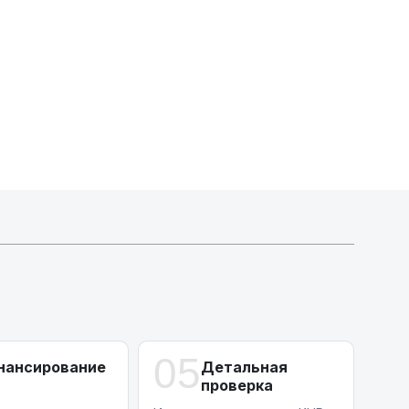
Индивидуальные условия по сделкам
ДВС из Европы/Кореи/Китая, авто из США
А-лизинг
0% аванс (клиенты Альфы) | от 10% (остальные)
Работаем точечно по специальным сделкам
05
нансирование
Детальная
проверка