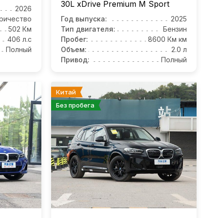
30L xDrive Premium M Sport
2026
ричество
Год выпуска:
2025
502 Км
Тип двигателя:
Бензин
406 л.с
Пробег:
8600 Км км
Полный
Объем:
2.0 л
Привод:
Полный
Китай
Без пробега