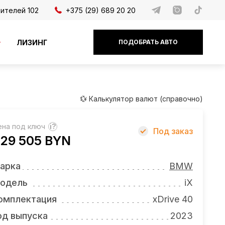
дителей 102
+375 (29) 689 20 20
ЛИЗИНГ
ПОДОБРАТЬ АВТО
💱 Калькулятор валют (справочно)
ена под ключ
?
Под заказ
29 505 BYN
арка
BMW
одель
iX
омплектация
xDrive 40
од выпуска
2023