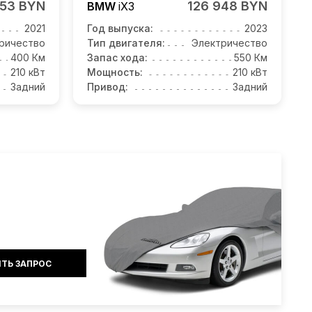
553 BYN
126 948 BYN
BMW
iX3
2021
Год выпуска:
2023
ричество
Тип двигателя:
Электричество
400 Км
Запас хода:
550 Км
210 кВт
Мощность:
210 кВт
Задний
Привод:
Задний