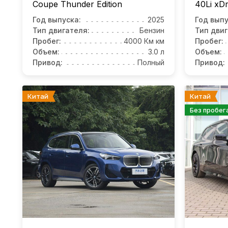
Coupe Thunder Edition
40Li xDr
Год выпуска:
2025
Год выпу
Тип двигателя:
Бензин
Тип двиг
Пробег:
4000 Км км
Пробег:
Объем:
3.0 л
Объем:
Привод:
Полный
Привод:
Китай
Китай
Без пробег