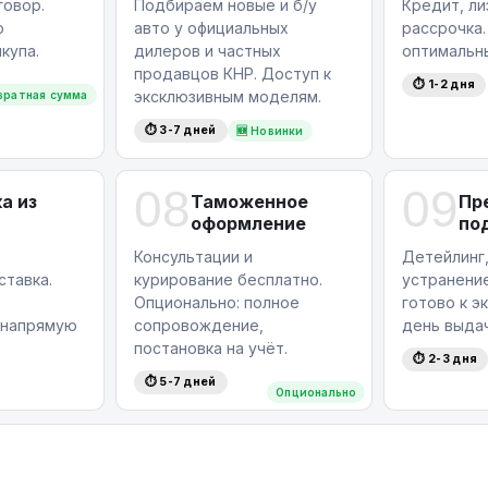
овор.
Подбираем новые и б/у
Кредит, ли
ю
авто у официальных
рассрочка
купа.
дилеров и частных
оптимальн
продавцов КНР. Доступ к
⏱ 1-2 дня
эксклюзивным моделям.
вратная сумма
⏱ 3-7 дней
🆕 Новинки
08
09
а из
Таможенное
Пр
оформление
по
Консультации и
Детейлинг,
ставка.
курирование бесплатно.
устранение
Опционально: полное
готово к э
 напрямую
сопровождение,
день выдач
постановка на учёт.
⏱ 2-3 дня
⏱ 5-7 дней
Опционально