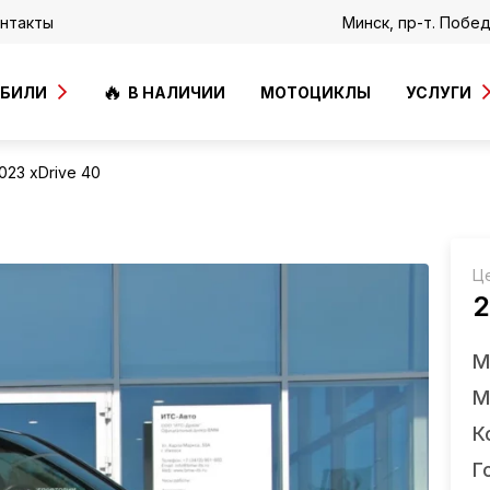
нтакты
Минск, пр-т. Побе
ОБИЛИ
В НАЛИЧИИ
МОТОЦИКЛЫ
УСЛУГИ
023 xDrive 40
Ц
2
М
М
К
Г