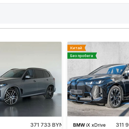
Китай
Без пробега
371 733 BYN
311 
BMW
iX
xDrive