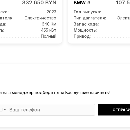
332 650 BYN
107 
BMW
i3
ска:
2023
Год выпуска:
ателя:
Электричество
Тип двигателя:
Элект
да:
640 Км
Запас хода:
ь:
455 кВт
Мощность:
Полный
Привод:
) и наш менеджер подберет для Вас лучшие варианты!