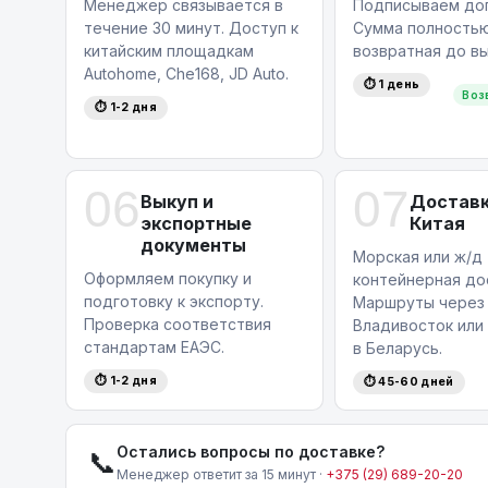
Менеджер связывается в
Подписываем дог
течение 30 минут. Доступ к
Сумма полность
китайским площадкам
возвратная до вы
Autohome, Che168, JD Auto.
⏱ 1 день
Воз
⏱ 1-2 дня
06
07
Выкуп и
Доставк
экспортные
Китая
документы
Морская или ж/д
Оформляем покупку и
контейнерная до
подготовку к экспорту.
Маршруты через
Проверка соответствия
Владивосток или
стандартам ЕАЭС.
в Беларусь.
⏱ 1-2 дня
⏱ 45-60 дней
Остались вопросы по доставке?
📞
Менеджер ответит за 15 минут ·
+375 (29) 689-20-20