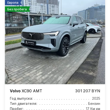
Европа
Без пробега
Volvo
XC90
AMT
301 207 BYN
Год выпуска:
2025
Тип двигателя:
Бензин
Пробег:
17 Км км