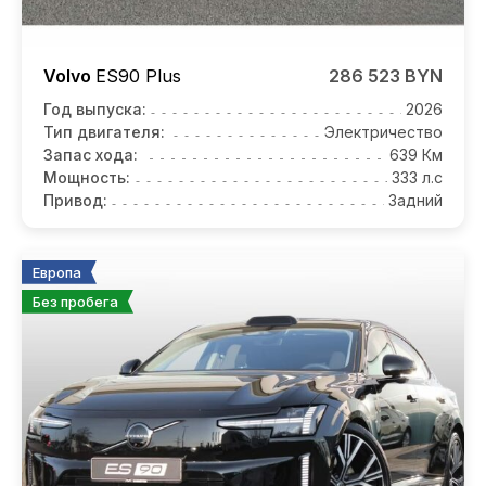
Volvo
ES90
Plus
286 523 BYN
Год выпуска:
2026
Тип двигателя:
Электричество
Запас хода:
639 Км
Мощность:
333 л.с
Привод:
Задний
Европа
Без пробега