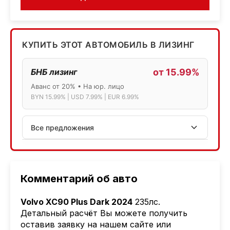
КУПИТЬ ЭТОТ АВТОМОБИЛЬ В ЛИЗИНГ
БНБ лизинг
от 15.99%
Аванс от 20% • На юр. лицо
BYN 15.99% | USD 7.99% | EUR 6.99%
Все предложения
АСБ лизинг
Физ.лица: 13.75% → 14.75% | Юр.лица: 16%
Программа "Топ" для электромобилей
Комментарий об авто
МТБанк
Volvo XC90 Plus Dark 2024
235лс
.
Лизинг: BYN 17% | USD 7.99% | EUR 6.99%
Детальный расчёт Вы можете получить
Также доступен кредит "Проще простого" 18.9%
оставив заявку на нашем сайте или