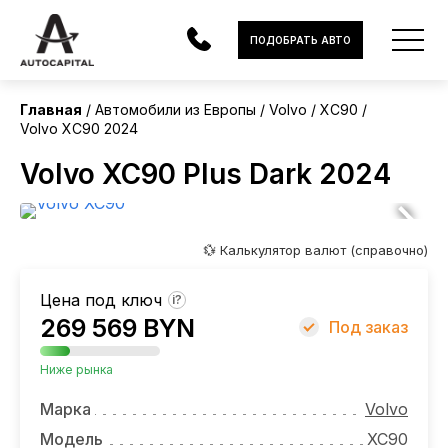
Европа
ПОДОБРАТЬ АВТО
Без пробега
Главная
Автомобили из Европы
Volvo
XC90
Volvo XC90 2024
АВТОМОБИЛИ
Volvo XC90 Plus Dark 2024
ЭЛЕКТРОМОБИЛИ
В НАЛИЧИИ
💱 Калькулятор валют (справочно)
МОТОЦИКЛЫ
Цена под ключ
?
УСЛУГИ
269 569 BYN
Под заказ
ЛИЗИНГ
Ниже рынка
НОВОСТИ
Марка
Volvo
Модель
XC90