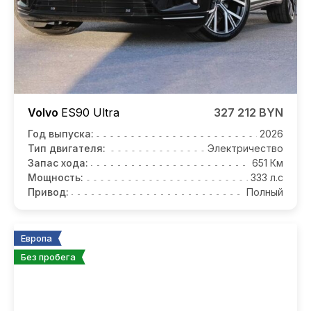
Volvo
ES90
Ultra
327 212 BYN
Год выпуска:
2026
Тип двигателя:
Электричество
Запас хода:
651 Км
Мощность:
333 л.с
Привод:
Полный
Европа
Без пробега