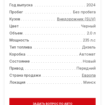
ОТЗЫВЫ
Год выпуска
2024
ВАКАНСИИ
Пробег
Без пробега
Кузов
Внедорожник (SUV)
О КОМПАНИИ
Цвет
Черный
КОНТАКТЫ
Объем
2.0 л
Мощность
235 л.с
Тип топлива
Дизель
Коробка
Автомат
Состояние
Новый
Привод
Передний
Страна продажи
Европа
Локация
Минск
ЗАДАТЬ ВОПРОС ПО АВТО