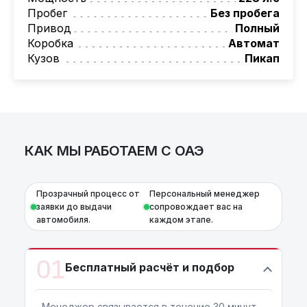
Также, для граждан РБ действует
Пробег
Без пробега
лизинговая программа на НОВЫЕ
Привод
Полный
автомобили.
Коробка
Автомат
Условия и подробности можно узнать по
Кузов
Пикап
номеру:
+375 (29) 689-20-20
AutoCapital
– просто доверьте работу
профессионалам!
КАК МЫ РАБОТАЕМ С ОАЭ
Прозрачный процесс от
Персональный менеджер
заявки до выдачи
сопровождает вас на
автомобиля.
каждом этапе.
01
Бесплатный расчёт и подбор
Менеджер связывается в течение 30 минут.