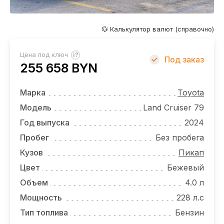
ОТЗЫВЫ
ВАКАНСИИ
💱 Калькулятор валют (справочно)
О КОМПАНИИ
?
Цена под ключ
Под заказ
255 658 BYN
КОНТАКТЫ
Марка
Toyota
Модель
Land Cruiser 79
Год выпуска
2024
Пробег
Без пробега
Кузов
Пикап
Цвет
Бежевый
Объем
4.0 л
Мощность
228 л.с
Тип топлива
Бензин