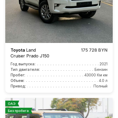
Toyota
Land
175 728 BYN
Cruiser Prado J150
Год выпуска:
2021
Тип двигателя:
Бензин
Пробег:
43000 Км км
Объем:
4.0 л
Привод:
Полный
ОАЭ
Без пробега