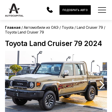
ОАЭ
ПОДОБРАТЬ АВТО
Без пробега
Главная
Автомобили из ОАЭ
Toyota
Land Cruiser 79
Toyota Land Cruiser 79
АВТОМОБИЛИ
Toyota Land Cruiser 79 2024
ЭЛЕКТРОМОБИЛИ
В НАЛИЧИИ
МОТОЦИКЛЫ
УСЛУГИ
ЛИЗИНГ
НОВОСТИ