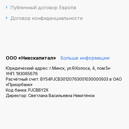
Публичный договор Европа
Договор конфиденциальности
ООО «Никскапитал»
Больше информации
Юридический адрес: г.Минск, ул.Я.Колоса, 4, пом.5н
УНП: 193065676
Расчётный счет: BY54PJCB30120763001030000933 в ОАО
«Приорбанк»
Код банка: PJCBBY2X
Директор: Светлана Васильевна Никитёнок