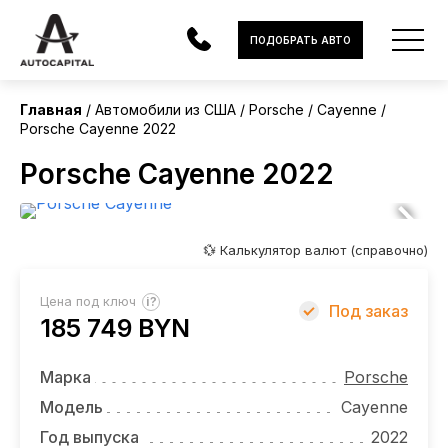
США
ПОДОБРАТЬ АВТО
Главная
Автомобили из США
Porsche
Cayenne
Porsche Cayenne 2022
АВТОМОБИЛИ
Porsche Cayenne 2022
ЭЛЕКТРОМОБИЛИ
В НАЛИЧИИ
💱 Калькулятор валют (справочно)
МОТОЦИКЛЫ
?
Цена под ключ
Под заказ
УСЛУГИ
185 749 BYN
ЛИЗИНГ
Марка
Porsche
НОВОСТИ
Модель
Cayenne
Год выпуска
2022