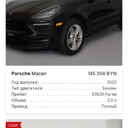
Porsche
Macan
145 356 BYN
Год выпуска:
2022
Тип двигателя:
Бензин
Пробег:
93829 Км км
Объем:
2.0 л
Привод:
Полный
США