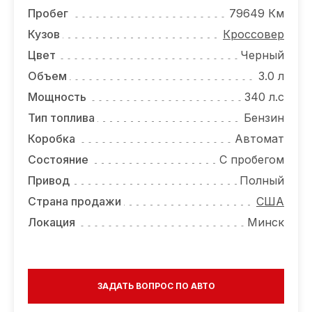
ОТЗЫВЫ
Пробег
79649 Км
ВАКАНСИИ
Кузов
Кроссовер
Цвет
Черный
О КОМПАНИИ
Объем
3.0 л
КОНТАКТЫ
Мощность
340 л.с
Тип топлива
Бензин
Коробка
Автомат
Состояние
С пробегом
Привод
Полный
Страна продажи
США
Локация
Минск
ЗАДАТЬ ВОПРОС ПО АВТО