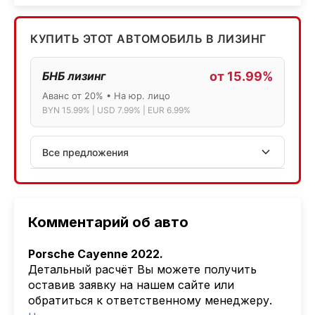
КУПИТЬ ЭТОТ АВТОМОБИЛЬ В ЛИЗИНГ
БНБ лизинг
от 15.99%
Аванс от 20% • На юр. лицо
BYN 15.99% | USD 7.99% | EUR 6.99%
Все предложения
АСБ лизинг
Физ.лица: 13.75% → 14.75% | Юр.лица: 16%
Программа "Топ" для электромобилей
Комментарий об авто
МТБанк
Porsche Cayenne 2022.
Лизинг: BYN 17% | USD 7.99% | EUR 6.99%
Детальный расчёт Вы можете получить
Также доступен кредит "Проще простого" 18.9%
оставив заявку на нашем сайте или
обратиться к ответственному менеджеру.
Активлизиг