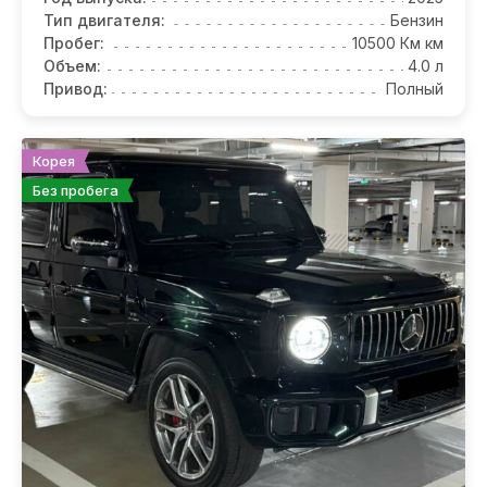
Тип двигателя:
Бензин
Пробег:
10500 Км км
Объем:
4.0 л
Привод:
Полный
Корея
Без пробега