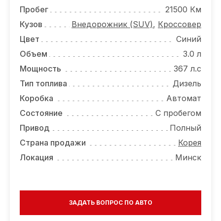
ОТЗЫВЫ
Пробег
21500 Км
ВАКАНСИИ
Кузов
Внедорожник (SUV)
,
Кроссовер
Цвет
Синий
О КОМПАНИИ
Объем
3.0 л
КОНТАКТЫ
Мощность
367 л.с
Тип топлива
Дизель
Коробка
Автомат
Состояние
С пробегом
Привод
Полный
Страна продажи
Корея
Локация
Минск
ЗАДАТЬ ВОПРОС ПО АВТО