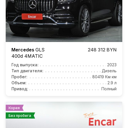
Mercedes
GLS
248 312 BYN
400d 4MATIC
Год выпуска:
2023
Тип двигателя:
Дизель
Пробег:
80419 Км км
Объем:
2.9 л
Привод:
Полный
Корея
Без пробега