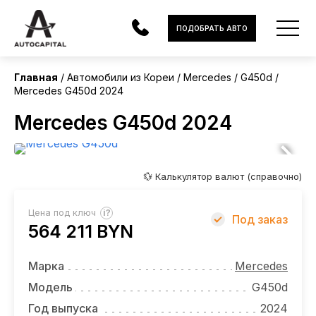
Корея
ПОДОБРАТЬ АВТО
Главная
Автомобили из Кореи
Mercedes
G450d
Mercedes G450d 2024
АВТОМОБИЛИ
Mercedes G450d 2024
ЭЛЕКТРОМОБИЛИ
В НАЛИЧИИ
💱 Калькулятор валют (справочно)
МОТОЦИКЛЫ
?
Цена под ключ
Под заказ
УСЛУГИ
564 211 BYN
ЛИЗИНГ
Марка
Mercedes
НОВОСТИ
Модель
G450d
Год выпуска
2024