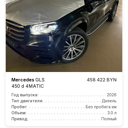
Mercedes
GLS
458 422 BYN
450 d 4MATIC
Год выпуска:
2026
Тип двигателя:
Дизель
Пробег:
Без пробега км
Объем:
3.0 л
Привод:
Полный