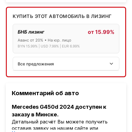
КУПИТЬ ЭТОТ АВТОМОБИЛЬ В ЛИЗИНГ
БНБ лизинг
от 15.99%
Аванс от 20% • На юр. лицо
BYN 15.99% | USD 7.99% | EUR 6.99%
Все предложения
АСБ лизинг
Физ.лица: 13.75% → 14.75% | Юр.лица: 16%
Программа "Топ" для электромобилей
Комментарий об авто
МТБанк
Mercedes G450d 2024 доступен к
Лизинг: BYN 17% | USD 7.99% | EUR 6.99%
заказу в Минске
.
Также доступен кредит "Проще простого" 18.9%
Детальный расчёт Вы можете получить
Активлизиг
оставив заявку на нашем сайте или