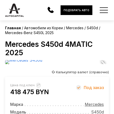
Корея
ПОДОБРАТЬ АВТО
Без пробега
Главная
Автомобили из Кореи
Mercedes
S450d
Mercedes-Benz S450L 2025
АВТОМОБИЛИ
Mercedes S450d 4MATIC
ЭЛЕКТРОМОБИЛИ
2025
В НАЛИЧИИ
МОТОЦИКЛЫ
💱 Калькулятор валют (справочно)
УСЛУГИ
?
Цена под ключ
Под заказ
418 475 BYN
ЛИЗИНГ
НОВОСТИ
Марка
Mercedes
Модель
S450d