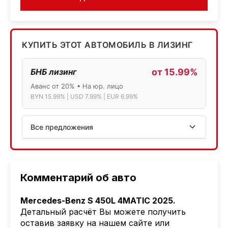
КУПИТЬ ЭТОТ АВТОМОБИЛЬ В ЛИЗИНГ
БНБ лизинг
от 15.99%
Аванс от 20% • На юр. лицо
BYN 15.99% | USD 7.99% | EUR 6.99%
Все предложения
АСБ лизинг
Физ.лица: 13.75% → 14.75% | Юр.лица: 16%
Программа "Топ" для электромобилей
Комментарий об авто
МТБанк
Mercedes-Benz S 450L 4MATIC 2025.
Лизинг: BYN 17% | USD 7.99% | EUR 6.99%
Детальный расчёт Вы можете получить
Также доступен кредит "Проще простого" 18.9%
оставив заявку на нашем сайте или