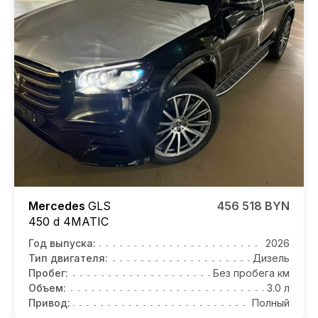
Mercedes
GLS
456 518 BYN
450 d 4MATIC
Год выпуска:
2026
Тип двигателя:
Дизель
Пробег:
Без пробега км
Объем:
3.0 л
Привод:
Полный