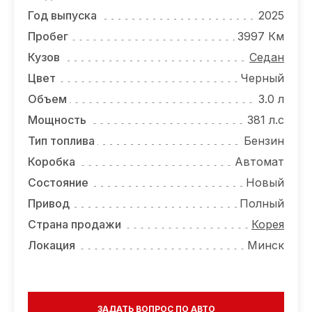
ОТЗЫВЫ
Год выпуска
2025
ВАКАНСИИ
Пробег
3997 Км
Кузов
Седан
О КОМПАНИИ
Цвет
Черный
КОНТАКТЫ
Объем
3.0 л
Мощность
381 л.с
Тип топлива
Бензин
Коробка
Автомат
Состояние
Новый
Привод
Полный
Страна продажи
Корея
Локация
Минск
ЗАДАТЬ ВОПРОС ПО АВТО