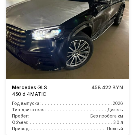
Mercedes
GLS
458 422 BYN
450 d 4MATIC
Год выпуска:
2026
Тип двигателя:
Дизель
Пробег:
Без пробега км
Объем:
3.0 л
Привод:
Полный