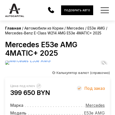
Корея
ПОДОБРАТЬ АВТО
Без пробега
Главная
Автомобили из Кореи
Mercedes
E53e AMG
Mercedes-Benz E-Class W214 AMG E53e 4MATIC+ 2025
АВТОМОБИЛИ
Mercedes E53e AMG
ЭЛЕКТРОМОБИЛИ
4MATIC+ 2025
В НАЛИЧИИ
МОТОЦИКЛЫ
💱 Калькулятор валют (справочно)
УСЛУГИ
?
Цена под ключ
Под заказ
399 650 BYN
ЛИЗИНГ
НОВОСТИ
Марка
Mercedes
Модель
E53e AMG