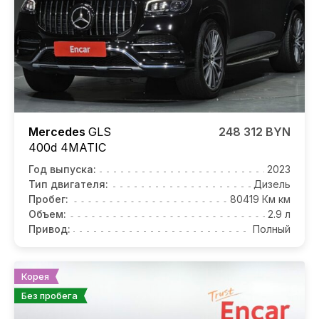
Mercedes
GLS
248 312 BYN
400d 4MATIC
Год выпуска:
2023
Тип двигателя:
Дизель
Пробег:
80419 Км км
Объем:
2.9 л
Привод:
Полный
Корея
Без пробега