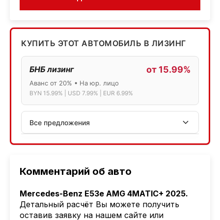
КУПИТЬ ЭТОТ АВТОМОБИЛЬ В ЛИЗИНГ
БНБ лизинг
от 15.99%
Аванс от 20% • На юр. лицо
BYN 15.99% | USD 7.99% | EUR 6.99%
Все предложения
АСБ лизинг
Физ.лица: 13.75% → 14.75% | Юр.лица: 16%
Программа "Топ" для электромобилей
Комментарий об авто
МТБанк
Mercedes-Benz E53e AMG 4MATIC+ 2025.
Лизинг: BYN 17% | USD 7.99% | EUR 6.99%
Детальный расчёт Вы можете получить
Также доступен кредит "Проще простого" 18.9%
оставив заявку на нашем сайте или