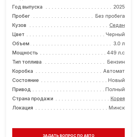
ОТЗЫВЫ
Год выпуска
2025
ВАКАНСИИ
Пробег
Без пробега
Кузов
Седан
О КОМПАНИИ
Цвет
Черный
КОНТАКТЫ
Объем
3.0 л
Мощность
449 л.с
Тип топлива
Бензин
Коробка
Автомат
Состояние
Новый
Привод
Полный
Страна продажи
Корея
Локация
Минск
ЗАДАТЬ ВОПРОС ПО АВТО