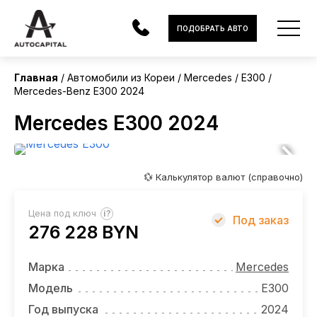
Корея
ПОДОБРАТЬ АВТО
Главная
Автомобили из Кореи
Mercedes
E300
Mercedes-Benz E300 2024
АВТОМОБИЛИ
Mercedes E300 2024
ЭЛЕКТРОМОБИЛИ
В НАЛИЧИИ
💱 Калькулятор валют (справочно)
МОТОЦИКЛЫ
?
Цена под ключ
Под заказ
УСЛУГИ
276 228 BYN
ЛИЗИНГ
Марка
Mercedes
НОВОСТИ
Модель
E300
Год выпуска
2024