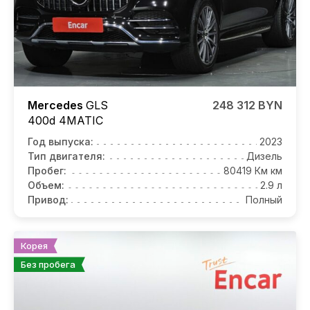
Mercedes
GLS
248 312 BYN
400d 4MATIC
Год выпуска:
2023
Тип двигателя:
Дизель
Пробег:
80419 Км км
Объем:
2.9 л
Привод:
Полный
Корея
Без пробега