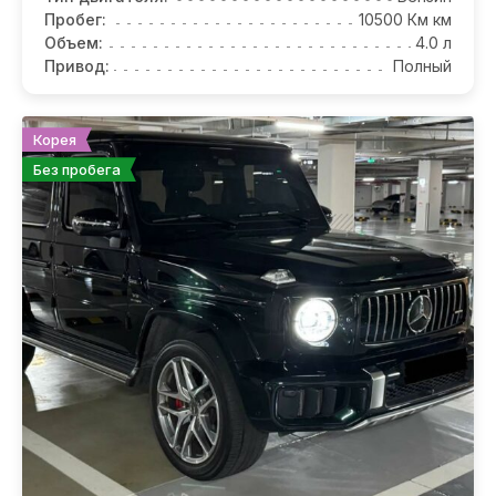
Пробег:
10500 Км км
Объем:
4.0 л
Привод:
Полный
Корея
Без пробега