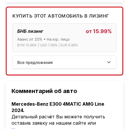
КУПИТЬ ЭТОТ АВТОМОБИЛЬ В ЛИЗИНГ
БНБ лизинг
от 15.99%
Аванс от 20% • На юр. лицо
BYN 15.99% | USD 7.99% | EUR 6.99%
Все предложения
АСБ лизинг
Физ.лица: 13.75% → 14.75% | Юр.лица: 16%
Программа "Топ" для электромобилей
Комментарий об авто
МТБанк
Mercedes-Benz E300 4MATIC AMG Line
Лизинг: BYN 17% | USD 7.99% | EUR 6.99%
2024.
Также доступен кредит "Проще простого" 18.9%
Детальный расчёт Вы можете получить
оставив заявку на нашем сайте или
Активлизиг