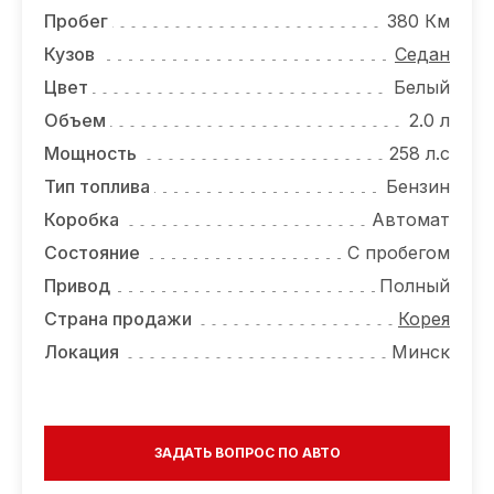
ОТЗЫВЫ
Пробег
380 Км
ВАКАНСИИ
Кузов
Седан
Цвет
Белый
О КОМПАНИИ
Объем
2.0 л
КОНТАКТЫ
Мощность
258 л.с
Тип топлива
Бензин
Коробка
Автомат
Состояние
С пробегом
Привод
Полный
Страна продажи
Корея
Локация
Минск
ЗАДАТЬ ВОПРОС ПО АВТО