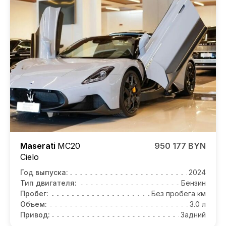
Maserati
MC20
950 177 BYN
Cielo
Год выпуска:
2024
Тип двигателя:
Бензин
Пробег:
Без пробега км
Объем:
3.0 л
Привод:
Задний