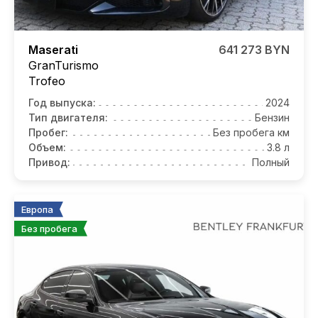
Maserati
641 273 BYN
GranTurismo
Trofeo
Год выпуска:
2024
Тип двигателя:
Бензин
Пробег:
Без пробега км
Объем:
3.8 л
Привод:
Полный
Европа
Без пробега