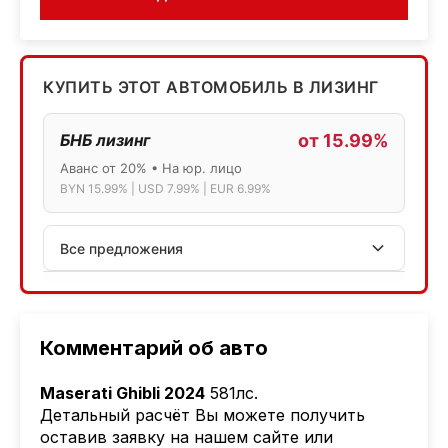
КУПИТЬ ЭТОТ АВТОМОБИЛЬ В ЛИЗИНГ
БНБ лизинг
от 15.99%
Аванс от 20% • На юр. лицо
BYN 15.99% | USD 7.99% | EUR 6.99%
Все предложения
АСБ лизинг
Физ.лица: 13.75% → 14.75% | Юр.лица: 16%
Программа "Топ" для электромобилей
Комментарий об авто
МТБанк
Maserati Ghibli 2024
581лс
.
Лизинг: BYN 17% | USD 7.99% | EUR 6.99%
Детальный расчёт Вы можете получить
Также доступен кредит "Проще простого" 18.9%
оставив заявку на нашем сайте или