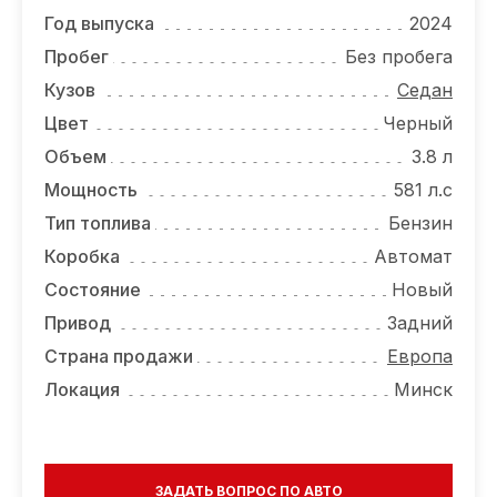
ОТЗЫВЫ
Год выпуска
2024
ВАКАНСИИ
Пробег
Без пробега
Кузов
Седан
О КОМПАНИИ
Цвет
Черный
КОНТАКТЫ
Объем
3.8 л
Мощность
581 л.с
Тип топлива
Бензин
Коробка
Автомат
Состояние
Новый
Привод
Задний
Страна продажи
Европа
Локация
Минск
ЗАДАТЬ ВОПРОС ПО АВТО