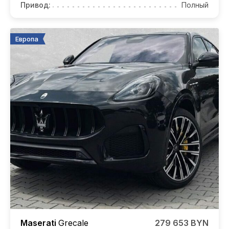
Привод:
Полный
Европа
Maserati
Grecale
279 653 BYN