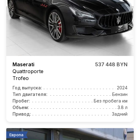
Maserati
537 448 BYN
Quattroporte
Trofeo
Год выпуска:
2024
Тип двигателя:
Бензин
Пробег:
Без пробега км
Объем:
3.8 л
Привод:
Задний
Европа