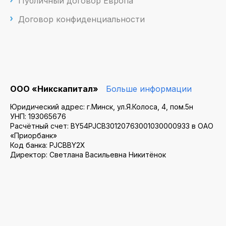
Публичный договор Европа
Договор конфиденциальности
ООО «Никскапитал»
Больше информации
Юридический адрес: г.Минск, ул.Я.Колоса, 4, пом.5н
УНП: 193065676
Расчётный счет: BY54PJCB30120763001030000933 в ОАО
«Приорбанк»
Код банка: PJCBBY2X
Директор: Светлана Васильевна Никитёнок