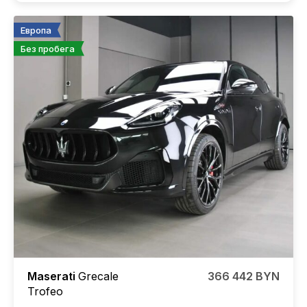
Европа
Без пробега
Maserati
Grecale
366 442 BYN
Trofeo