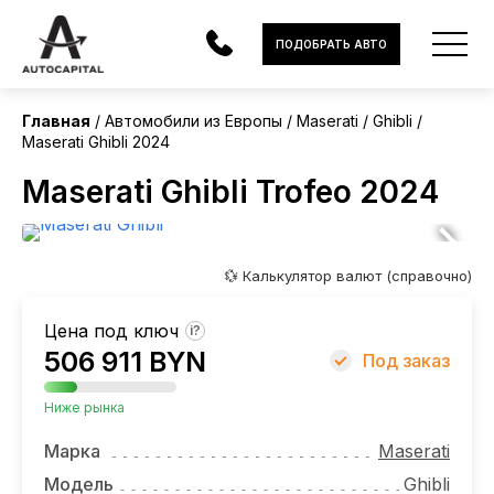
Европа
ПОДОБРАТЬ АВТО
Без пробега
Главная
Автомобили из Европы
Maserati
Ghibli
Maserati Ghibli 2024
АВТОМОБИЛИ
Maserati Ghibli Trofeo 2024
ЭЛЕКТРОМОБИЛИ
В НАЛИЧИИ
💱 Калькулятор валют (справочно)
МОТОЦИКЛЫ
Цена под ключ
?
УСЛУГИ
506 911 BYN
Под заказ
ЛИЗИНГ
Ниже рынка
НОВОСТИ
Марка
Maserati
Модель
Ghibli