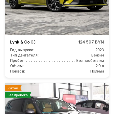
Lynk & Co
03
124 597 BYN
Год выпуска:
2023
Тип двигателя:
Бензин
Пробег:
Без пробега км
Объем:
2.0 л
Привод:
Полный
Китай
Без пробега