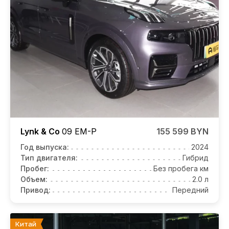
Lynk & Co
09 EM-P
155 599 BYN
Год выпуска:
2024
Тип двигателя:
Гибрид
Пробег:
Без пробега км
Объем:
2.0 л
Привод:
Передний
Китай