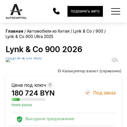
Китай
ПОДОБРАТЬ АВТО
Без пробега
Главная
Автомобили из Китая
Lynk & Co
900
Lynk & Co 900 Ultra 2025
АВТОМОБИЛИ
Lynk & Co 900 2026
ЭЛЕКТРОМОБИЛИ
В НАЛИЧИИ
💱 Калькулятор валют (справочно)
МОТОЦИКЛЫ
Цена под ключ
?
УСЛУГИ
180 724 BYN
Под заказ
ЛИЗИНГ
Ниже рынка
НОВОСТИ
Выгодное предложение