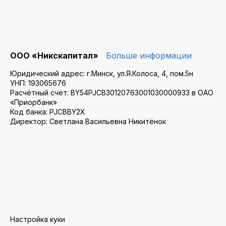
ООО «Никскапитал»
Больше информации
Юридический адрес: г.Минск, ул.Я.Колоса, 4, пом.5н
УНП: 193065676
Расчётный счет: BY54PJCB30120763001030000933 в ОАО
«Приорбанк»
Код банка: PJCBBY2X
Директор: Светлана Васильевна Никитёнок
Настройка куки