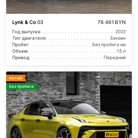
Lynk & Co
03
78 461 BYN
Год выпуска:
2023
Тип двигателя:
Бензин
Пробег:
Без пробега км
Объем:
1.5 л
Привод:
Передний
Китай
Без пробега