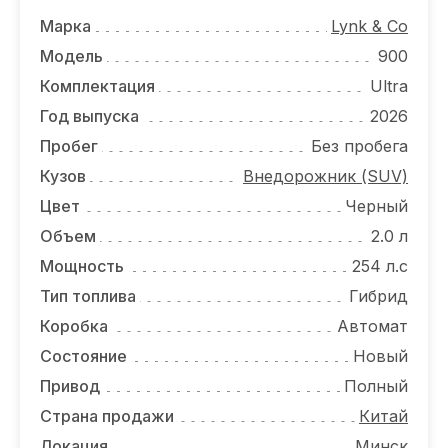
ОТЗЫВЫ
Марка
Lynk & Co
ВАКАНСИИ
Модель
900
Комплектация
Ultra
О КОМПАНИИ
Год выпуска
2026
КОНТАКТЫ
Пробег
Без пробега
Кузов
Внедорожник (SUV)
Цвет
Черный
Объем
2.0 л
Мощность
254 л.с
Тип топлива
Гибрид
Коробка
Автомат
Состояние
Новый
Привод
Полный
Страна продажи
Китай
Локация
Минск