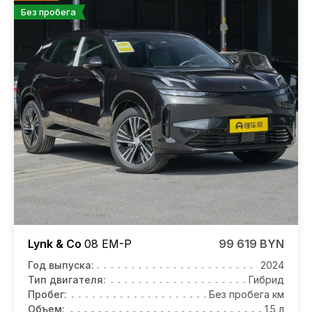
Без пробега
Lynk & Co
08 EM-P
99 619 BYN
Год выпуска:
2024
Тип двигателя:
Гибрид
Пробег:
Без пробега км
Объем:
1.5 л