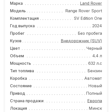
ОТЗЫВЫ
Марка
Land Rover
Модель
Range Rover Sport
ВАКАНСИИ
Комплектация
SV Edition One
О КОМПАНИИ
Год выпуска
2024
Пробег
Без пробега
КОНТАКТЫ
Кузов
Внедорожник (SUV)
Цвет
Черный
Объем
4.4 л
Мощность
632 л.с
Тип топлива
Бензин
Коробка
Автомат
Состояние
Новый
Привод
Полный
Страна продажи
Европа
Локация
Минск