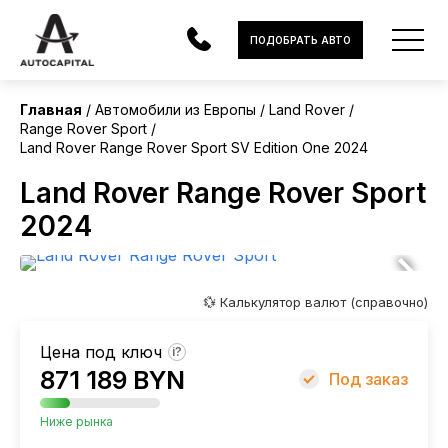
Европа
ПОДОБРАТЬ АВТО
Без пробега
Главная
Автомобили из Европы
Land Rover
Range Rover Sport
АВТОМОБИЛИ
Land Rover Range Rover Sport SV Edition One 2024
ЭЛЕКТРОМОБИЛИ
Land Rover Range Rover Sport
2024
В НАЛИЧИИ
МОТОЦИКЛЫ
💱 Калькулятор валют (справочно)
УСЛУГИ
Цена под ключ
?
ЛИЗИНГ
871 189 BYN
Под заказ
НОВОСТИ
Ниже рынка