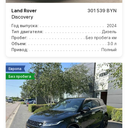
Land Rover
301 539 BYN
Discovery
Год выпуска:
2024
Тип двигателя:
Дизель
Пробег:
Без пробега км
Объем:
3.0 л
Привод:
Полный
Европа
Без пробега