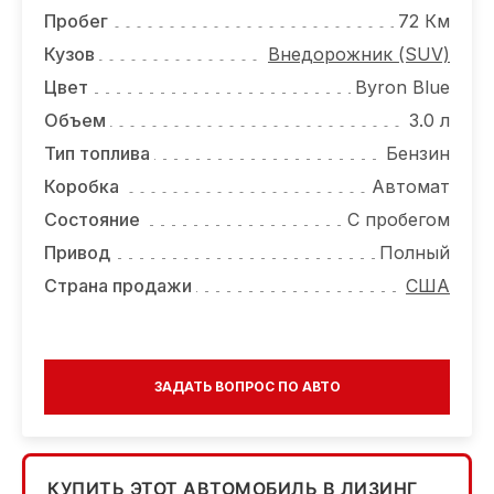
ОТЗЫВЫ
Пробег
72 Км
ВАКАНСИИ
Кузов
Внедорожник (SUV)
Цвет
Byron Blue
О КОМПАНИИ
Объем
3.0 л
КОНТАКТЫ
Тип топлива
Бензин
Коробка
Автомат
Состояние
С пробегом
Привод
Полный
Страна продажи
США
ЗАДАТЬ ВОПРОС ПО АВТО
КУПИТЬ ЭТОТ АВТОМОБИЛЬ В ЛИЗИНГ