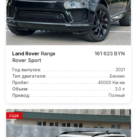
Land Rover
Range
161 623 BYN
Rover Sport
Год выпуска:
2021
Тип двигателя:
Бензин
Пробег:
45000 Км км
Объем:
3.0 л
Привод:
Полный
США