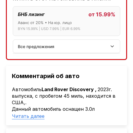
БНБ лизинг
от 15.99%
Аванс от 20% • На юр. лицо
BYN 15.99% | USD 7.99% | EUR 6.99%
Все предложения
АСБ лизинг
Физ.лица: 13.75% → 14.75% | Юр.лица: 16%
Программа "Топ" для электромобилей
Комментарий об авто
МТБанк
Автомобиль
Land Rover Discovery ,
2023г.
Лизинг: BYN 17% | USD 7.99% | EUR 6.99%
выпуска, с пробегом 45 миль, находится в
Также доступен кредит "Проще простого" 18.9%
США,.
Данный автомобиль оснащен 3.0л
Активлизиг
бензиновым двигателем, имеет полный
Читать далее
Индивидуальные условия по сделкам
привод.
ДВС из Европы/Кореи/Китая, авто из США
Детальный расчёт Вы можете получить