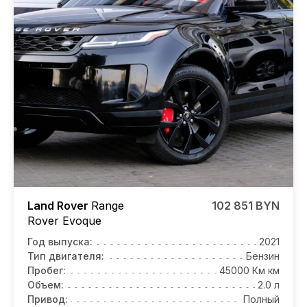
Land Rover
Range
102 851 BYN
Rover Evoque
Год выпуска:
2021
Тип двигателя:
Бензин
Пробег:
45000 Км км
Объем:
2.0 л
Привод:
Полный