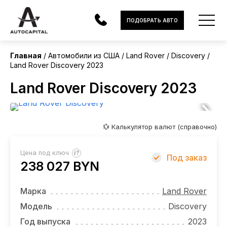
США
ПОДОБРАТЬ АВТО
Главная
Автомобили из США
Land Rover
Discovery
Land Rover Discovery 2023
АВТОМОБИЛИ
Land Rover Discovery 2023
ЭЛЕКТРОМОБИЛИ
В НАЛИЧИИ
💱 Калькулятор валют (справочно)
МОТОЦИКЛЫ
?
Цена под ключ
Под заказ
УСЛУГИ
238 027 BYN
ЛИЗИНГ
Марка
Land Rover
НОВОСТИ
Модель
Discovery
Год выпуска
2023