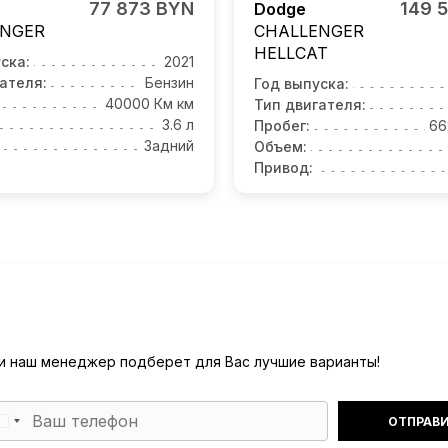
77 873 BYN
149 
Dodge
ENGER
CHALLENGER
HELLCAT
ска:
2021
ателя:
Бензин
Год выпуска:
40000 Км км
Тип двигателя:
3.6 л
Пробег:
66
Задний
Объем:
Привод:
) и наш менеджер подберет для Вас лучшие варианты!