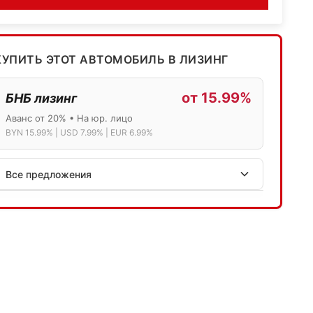
КУПИТЬ ЭТОТ АВТОМОБИЛЬ В ЛИЗИНГ
от 15.99%
БНБ лизинг
Аванс от 20% • На юр. лицо
BYN 15.99% | USD 7.99% | EUR 6.99%
Все предложения
АСБ лизинг
Физ.лица: 13.75% → 14.75% | Юр.лица: 16%
Программа "Топ" для электромобилей
МТБанк
Лизинг: BYN 17% | USD 7.99% | EUR 6.99%
Также доступен кредит "Проще простого" 18.9%