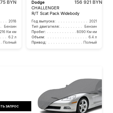
575 BYN
156 921 BYN
Dodge
CHALLENGER
R/T Scat Pack Widebody
2018
Год выпуска:
2021
Бензин
Тип двигателя:
Бензин
216 Км км
Пробег:
8090 Км км
6.2 л
Объем:
6.4 л
Полный
Привод:
Полный