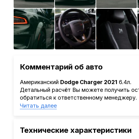
Комментарий об авто
Американский
Dodge Charger 2021
6.4л.
Детальный расчёт Вы можете получить ост
обратиться к ответственному менеджеру.
Наша компания
AutoCapital
помогает Клиен
Читать далее
Китая, Кореи, ОАЭ.
Мы оказываем полный спектр услуг: поиск 
проверка автомобиля, полное документал
Технические характеристики
растаможке. Экономьте свое время и день