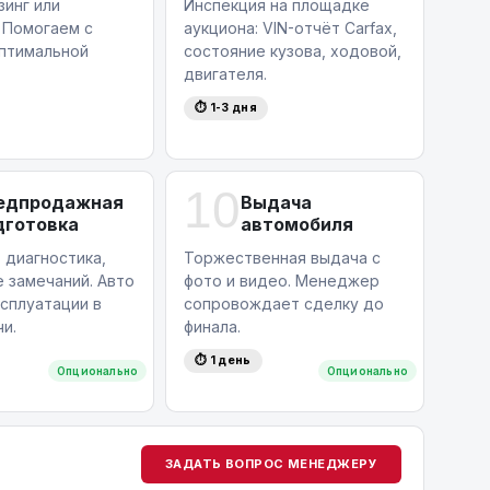
зинг или
Инспекция на площадке
 Помогаем с
аукциона: VIN-отчёт Carfax,
птимальной
состояние кузова, ходовой,
двигателя.
⏱ 1-3 дня
10
едпродажная
Выдача
дготовка
автомобиля
 диагностика,
Торжественная выдача с
 замечаний. Авто
фото и видео. Менеджер
ксплуатации в
сопровождает сделку до
и.
финала.
⏱ 1 день
Опционально
Опционально
ЗАДАТЬ ВОПРОС МЕНЕДЖЕРУ