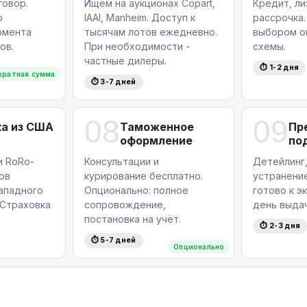
овор.
Ищем на аукционах Copart,
Кредит, ли
ю
IAAI, Manheim. Доступ к
рассрочка.
омента
тысячам лотов ежедневно.
выбором о
ов.
При необходимости -
схемы.
частные дилеры.
⏱ 1-2 дня
вратная сумма
⏱ 3-7 дней
08
09
а из США
Таможенное
Пр
оформление
по
и RoRo-
Консультации и
Детейлинг,
ов
курирование бесплатно.
устранение
западного
Опционально: полное
готово к э
Страховка
сопровождение,
день выдач
постановка на учёт.
⏱ 2-3 дня
⏱ 5-7 дней
Опционально