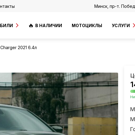
нтакты
Минск, пр-т. Побе
ОБИЛИ
В НАЛИЧИИ
МОТОЦИКЛЫ
УСЛУГИ
Charger 2021 6.4л
Ц
1
Ни
М
М
Г