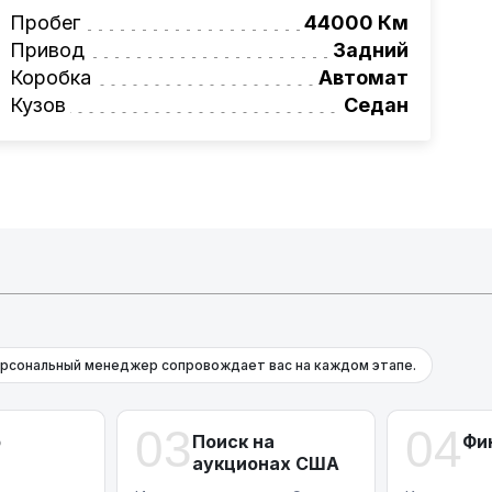
вая программа на НОВЫЕ автомобили.
Пробег
44000 Км
омеру:
+375 (29) 689-20-20
Привод
Задний
фессионалам!
Коробка
Автомат
Кузов
Седан
рсональный менеджер сопровождает вас на каждом этапе.
03
04
р
Поиск на
Фи
аукционах США