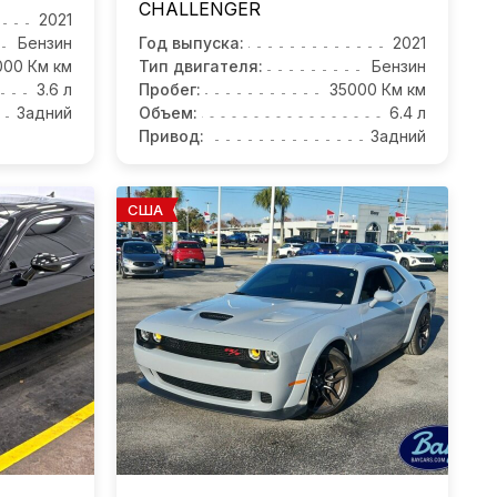
CHALLENGER
2021
Бензин
Год выпуска:
2021
000 Км км
Тип двигателя:
Бензин
3.6 л
Пробег:
35000 Км км
Задний
Объем:
6.4 л
Привод:
Задний
США