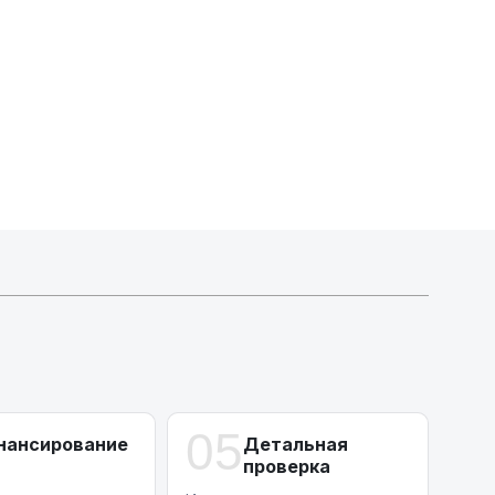
Активлизиг
Индивидуальные условия по сделкам
ДВС из Европы/Кореи/Китая, авто из США
А-лизинг
0% аванс (клиенты Альфы) | от 10% (остальные)
Работаем точечно по специальным сделкам
05
нансирование
Детальная
проверка