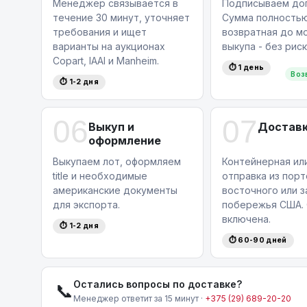
Менеджер связывается в
Подписываем дог
течение 30 минут, уточняет
Сумма полность
требования и ищет
возвратная до м
варианты на аукционах
выкупа - без риск
Copart, IAAI и Manheim.
⏱ 1 день
Воз
⏱ 1-2 дня
06
07
Выкуп и
Доставк
оформление
Выкупаем лот, оформляем
Контейнерная ил
title и необходимые
отправка из порт
американские документы
восточного или 
для экспорта.
побережья США. 
включена.
⏱ 1-2 дня
⏱ 60-90 дней
Остались вопросы по доставке?
📞
Менеджер ответит за 15 минут ·
+375 (29) 689-20-20