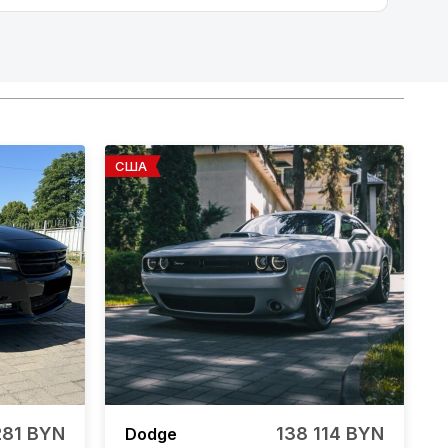
США
281 BYN
138 114 BYN
Dodge