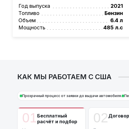
Также, для граждан РБ действует
лизинго
Год выпуска
2021
Условия и подробности можно узнать по н
Топливо
Бензин
AutoCapital
– просто доверьте работу про
Объем
6.4 л
Мощность
485 л.с
КАК МЫ РАБОТАЕМ С США
Прозрачный процесс от заявки до выдачи автомобиля.
Пе
01
02
Бесплатный
Догово
расчёт и подбор