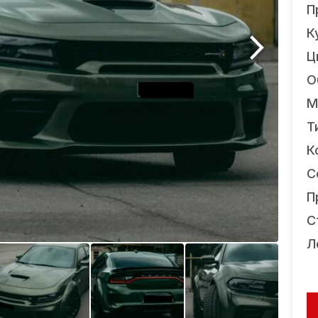
П
К
Ц
О
М
Т
К
С
П
С
Л