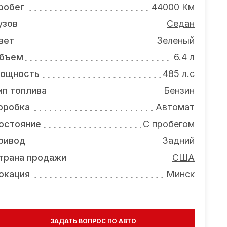
робег
44000 Км
узов
Седан
вет
Зеленый
бъем
6.4 л
ощность
485 л.с
ип топлива
Бензин
оробка
Автомат
остояние
С пробегом
ривод
Задний
трана продажи
США
окация
Минск
ЗАДАТЬ ВОПРОС ПО АВТО