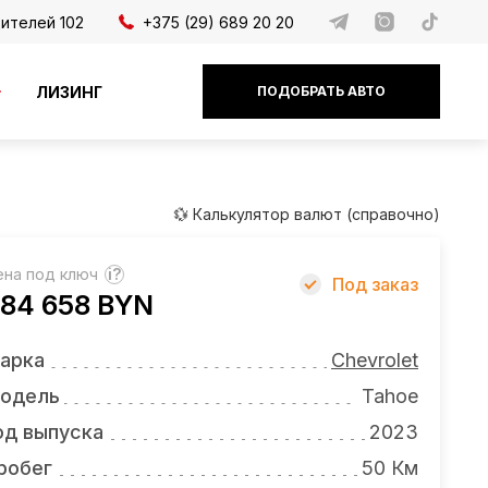
дителей 102
+375 (29) 689 20 20
ЛИЗИНГ
ПОДОБРАТЬ АВТО
💱 Калькулятор валют (справочно)
ена под ключ
?
Под заказ
84 658 BYN
арка
Chevrolet
одель
Tahoe
од выпуска
2023
робег
50 Км