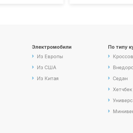
Электромобили
По типу к
Из Европы
Кроссо
Из США
Внедоро
Из Китая
Седан
Хетчбек
Универс
Миниве