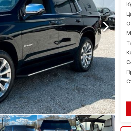
К
Ц
О
М
Т
К
С
П
С