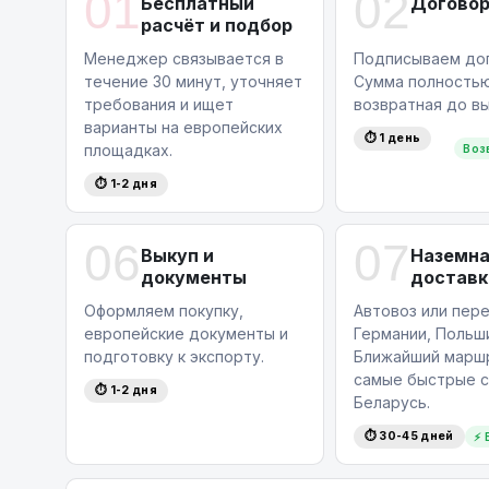
01
02
Бесплатный
Догово
расчёт и подбор
Менеджер связывается в
Подписываем дог
течение 30 минут, уточняет
Сумма полность
требования и ищет
возвратная до вы
варианты на европейских
⏱ 1 день
площадках.
Воз
⏱ 1-2 дня
06
07
Выкуп и
Наземн
документы
доставк
Оформляем покупку,
Автовоз или пере
европейские документы и
Германии, Польши
подготовку к экспорту.
Ближайший маршр
самые быстрые с
⏱ 1-2 дня
Беларусь.
⏱ 30-45 дней
⚡ 