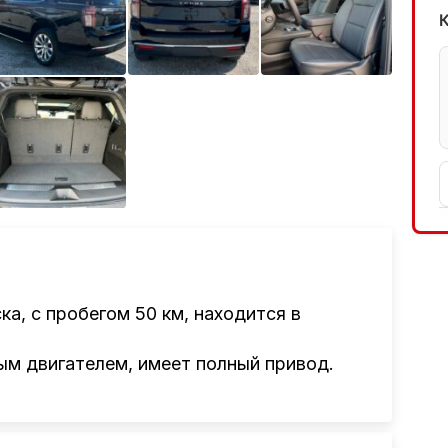
ка, с пробегом 50 км, находится в
м двигателем, имеет полный привод.
авив заявку на нашем сайте или
нтам привезти авто из Америки, Европы,