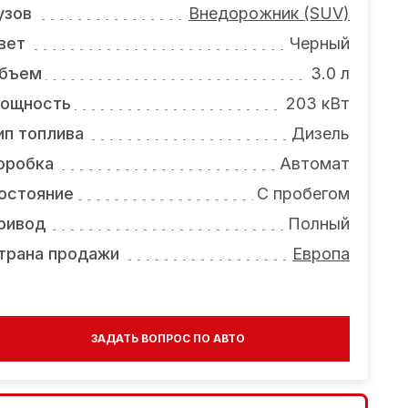
узов
Внедорожник (SUV)
вет
Черный
бъем
3.0 л
ощность
203 кВт
ип топлива
Дизель
оробка
Автомат
остояние
С пробегом
ривод
Полный
трана продажи
Европа
ЗАДАТЬ ВОПРОС ПО АВТО