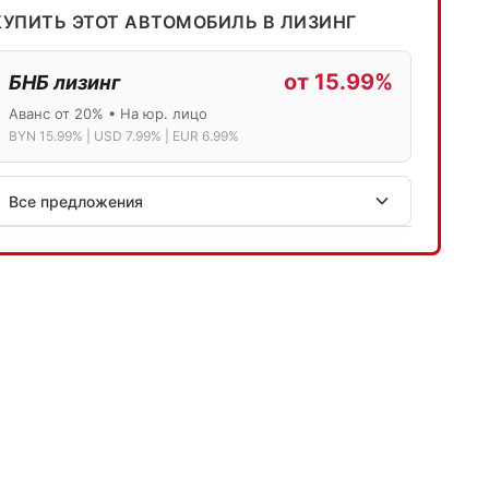
КУПИТЬ ЭТОТ АВТОМОБИЛЬ В ЛИЗИНГ
от 15.99%
БНБ лизинг
Аванс от 20% • На юр. лицо
BYN 15.99% | USD 7.99% | EUR 6.99%
Все предложения
АСБ лизинг
Физ.лица: 13.75% → 14.75% | Юр.лица: 16%
Программа "Топ" для электромобилей
МТБанк
Лизинг: BYN 17% | USD 7.99% | EUR 6.99%
Также доступен кредит "Проще простого" 18.9%
Активлизиг
Индивидуальные условия по сделкам
ДВС из Европы/Кореи/Китая, авто из США