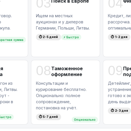
03
04
р
Поиск в Европе
Фи
овор.
Ищем на местных
Кредит, ли
ю
аукционах и у дилеров
рассрочка
купа.
Германии, Польши, Литвы.
оптимальн
⏱ 2-5 дней
⏱ 1-2 дня
⚡ Быстро
вратная сумма
08
09
ая
Таможенное
Пр
а
оформление
по
гон из
Консультации и
Детейлинг,
, Литвы.
курирование бесплатно.
устранение
ут -
Опционально: полное
готово к э
роки в
сопровождение,
день выдач
постановка на учёт.
⏱ 2-3 дня
⏱ 5-7 дней
Быстро
Опционально