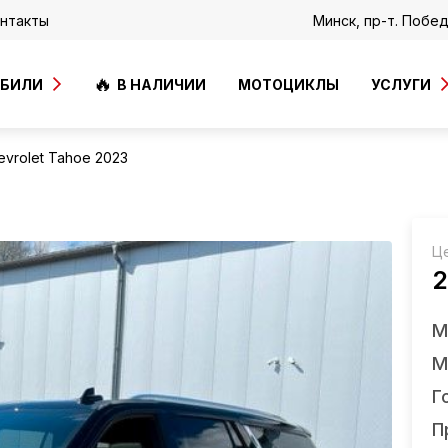
нтакты
Минск, пр-т. Побе
ОБИЛИ
В НАЛИЧИИ
МОТОЦИКЛЫ
УСЛУГИ
evrolet Tahoe 2023
Ц
2
М
М
Г
П