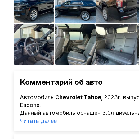
Комментарий об авто
Автомобиль
Chevrolet Tahoe,
2023г. выпус
Европе.
Данный автомобиль оснащен 3.0л дизельны
Детальный расчёт Вы можете получить ост
Читать далее
обратиться к ответственному менеджеру.
Наша компания
AutoCapital
помогает Клие