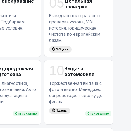
05
нансирование
Детальная
проверка
зинг или
Выезд инспектора к авто:
. Подбираем
проверка кузова, VIN-
ые условия.
история, юридическая
чистота по европейским
базам.
⏱ 1-2 дня
10
едпродажная
Выдача
дготовка
автомобиля
 диагностика,
Торжественная выдача с
 замечаний. Авто
фото и видео. Менеджер
ксплуатации в
сопровождает сделку до
и.
финала.
⏱ 1 день
Опционально
Опционально