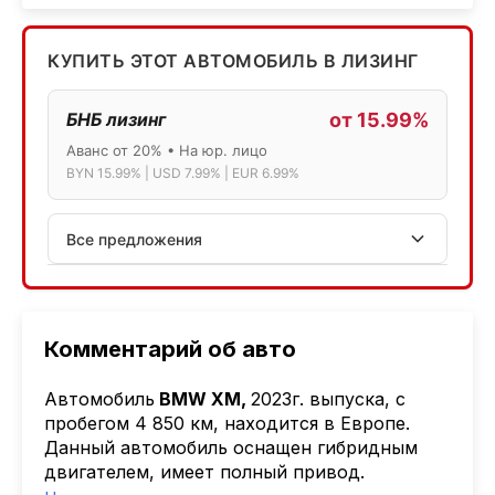
КУПИТЬ ЭТОТ АВТОМОБИЛЬ В ЛИЗИНГ
БНБ лизинг
от 15.99%
Аванс от 20% • На юр. лицо
BYN 15.99% | USD 7.99% | EUR 6.99%
Все предложения
АСБ лизинг
Физ.лица: 13.75% → 14.75% | Юр.лица: 16%
Программа "Топ" для электромобилей
Комментарий об авто
МТБанк
Aвтомобиль
BMW XM,
2023г. выпуска, с
Лизинг: BYN 17% | USD 7.99% | EUR 6.99%
пробегом 4 850 км, находится в Европе.
Также доступен кредит "Проще простого" 18.9%
Данный автомобиль оснащен гибридным
двигателем, имеет полный привод.
Активлизиг