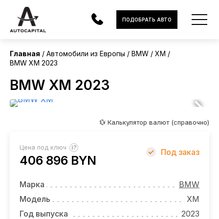
Европа
ПОДОБРАТЬ АВТО
Главная
Автомобили из Европы
BMW
XM
BMW XM 2023
АВТОМОБИЛИ
BMW XM 2023
ЭЛЕКТРОМОБИЛИ
В НАЛИЧИИ
💱 Калькулятор валют (справочно)
МОТОЦИКЛЫ
?
Цена под ключ
Под заказ
УСЛУГИ
406 896 BYN
ЛИЗИНГ
Марка
BMW
НОВОСТИ
Модель
XM
Год выпуска
2023