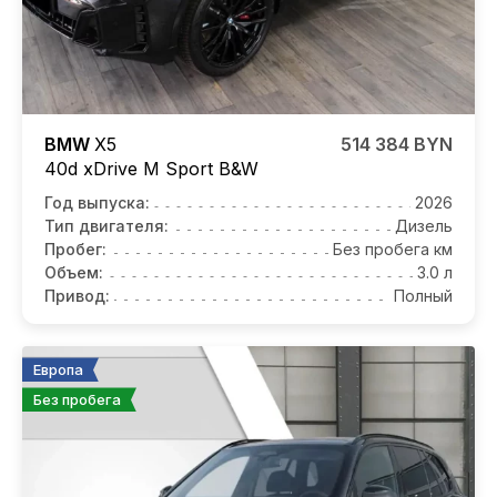
BMW
X5
514 384 BYN
40d xDrive M Sport B&W
Год выпуска:
2026
Тип двигателя:
Дизель
Пробег:
Без пробега км
Объем:
3.0 л
Привод:
Полный
Европа
Без пробега