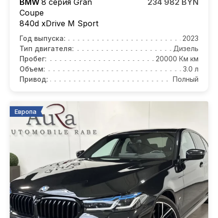
BMW
8 серия Gran
234 982 BYN
Coupe
840d xDrive M Sport
Год выпуска:
2023
Тип двигателя:
Дизель
Пробег:
20000 Км км
Объем:
3.0 л
Привод:
Полный
Европа