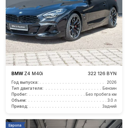
BMW
Z4
M40i
322 126 BYN
Год выпуска:
2026
Тип двигателя:
Бензин
Пробег:
Без пробега км
Объем:
3.0 л
Привод:
Задний
Европа