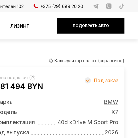
дителей 102
+375 (29) 689 20 20
ЛИЗИНГ
ПОДОБРАТЬ АВТО
💱 Калькулятор валют (справочно)
ена под ключ
?
Под заказ
81 494 BYN
арка
BMW
одель
X7
омплектация
40d xDrive M Sport Pro
од выпуска
2026