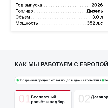
Также, для граждан РБ действует
Год выпуска
лизинго
2026
Условия и подробности можно узнать по н
Топливо
Дизель
AutoCapital
Объем
– просто доверьте работу про
3.0 л
Мощность
352 л.с
КАК МЫ РАБОТАЕМ С ЕВРОПО
Прозрачный процесс от заявки до выдачи автомобиля.
Пе
01
02
Бесплатный
Догово
расчёт и подбор