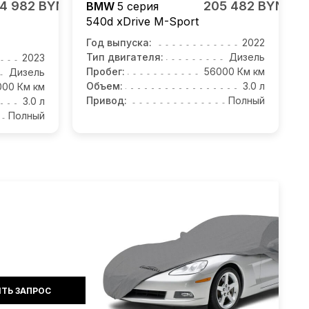
4 982 BYN
205 482 BYN
BMW
5 серия
540d xDrive M-Sport
Год выпуска:
2022
Тип двигателя:
Дизель
2023
Пробег:
56000 Км км
Дизель
Объем:
3.0 л
000 Км км
Привод:
Полный
3.0 л
Полный