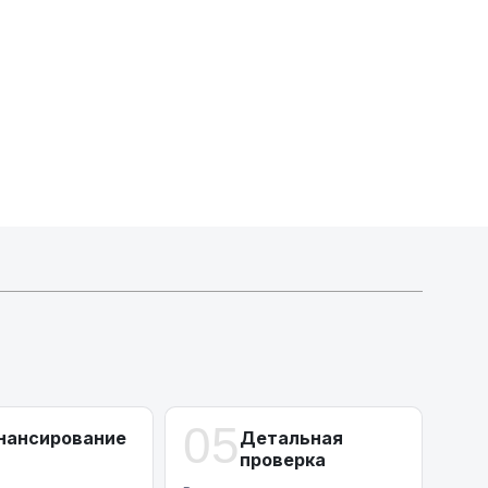
Активлизиг
Индивидуальные условия по сделкам
ДВС из Европы/Кореи/Китая, авто из США
А-лизинг
0% аванс (клиенты Альфы) | от 10% (остальные)
Работаем точечно по специальным сделкам
05
нансирование
Детальная
проверка