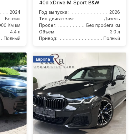
40d xDrive M Sport B&W
2024
Год выпуска:
2026
Бензин
Тип двигателя:
Дизель
000 Км км
Пробег:
Без пробега км
4.4 л
Объем:
3.0 л
Полный
Привод:
Полный
Европа