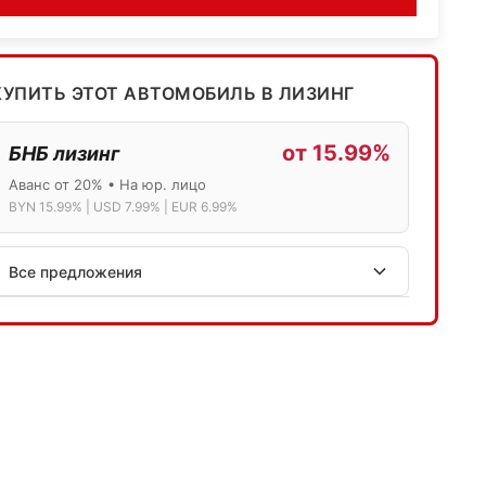
КУПИТЬ ЭТОТ АВТОМОБИЛЬ В ЛИЗИНГ
от 15.99%
БНБ лизинг
Аванс от 20% • На юр. лицо
BYN 15.99% | USD 7.99% | EUR 6.99%
Все предложения
АСБ лизинг
Физ.лица: 13.75% → 14.75% | Юр.лица: 16%
Программа "Топ" для электромобилей
МТБанк
Лизинг: BYN 17% | USD 7.99% | EUR 6.99%
Также доступен кредит "Проще простого" 18.9%