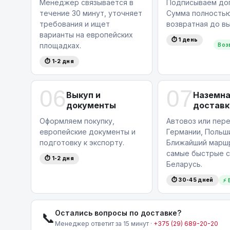
Менеджер связывается в
Подписываем дог
течение 30 минут, уточняет
Сумма полность
требования и ищет
возвратная до вы
варианты на европейских
⏱ 1 день
площадках.
Воз
⏱ 1-2 дня
06
07
Выкуп и
Наземн
документы
доставк
Оформляем покупку,
Автовоз или пере
европейские документы и
Германии, Польши
подготовку к экспорту.
Ближайший маршр
самые быстрые с
⏱ 1-2 дня
Беларусь.
⏱ 30-45 дней
⚡ 
Остались вопросы по доставке?
📞
Менеджер ответит за 15 минут ·
+375 (29) 689-20-20