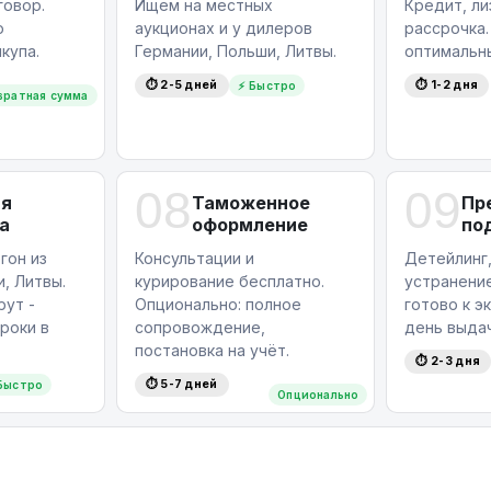
овор.
Ищем на местных
Кредит, ли
ю
аукционах и у дилеров
рассрочка
купа.
Германии, Польши, Литвы.
оптимальн
⏱ 2-5 дней
⏱ 1-2 дня
⚡ Быстро
вратная сумма
08
09
ая
Таможенное
Пр
а
оформление
по
гон из
Консультации и
Детейлинг,
, Литвы.
курирование бесплатно.
устранение
ут -
Опционально: полное
готово к э
роки в
сопровождение,
день выдач
постановка на учёт.
⏱ 2-3 дня
⏱ 5-7 дней
Быстро
Опционально