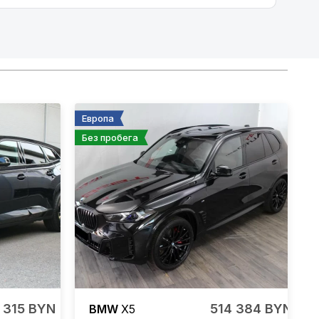
Европа
Без пробега
 315 BYN
514 384 BYN
BMW
X5