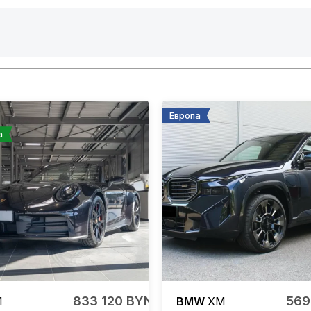
Европа
а
833 120 BYN
569
1
BMW
XM