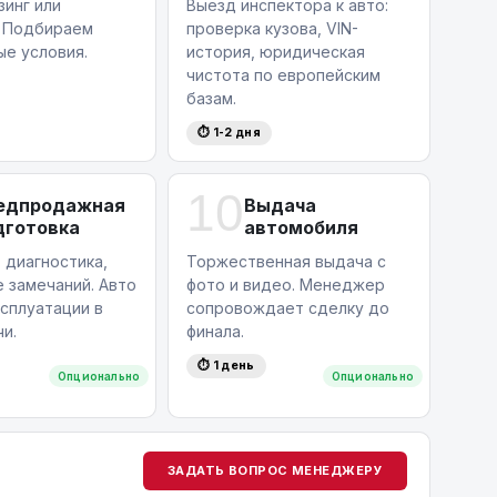
зинг или
Выезд инспектора к авто:
. Подбираем
проверка кузова, VIN-
ые условия.
история, юридическая
чистота по европейским
базам.
⏱ 1-2 дня
10
едпродажная
Выдача
дготовка
автомобиля
 диагностика,
Торжественная выдача с
 замечаний. Авто
фото и видео. Менеджер
ксплуатации в
сопровождает сделку до
и.
финала.
⏱ 1 день
Опционально
Опционально
ЗАДАТЬ ВОПРОС МЕНЕДЖЕРУ