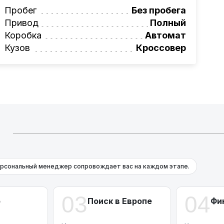
вая программа на НОВЫЕ автомобили.
Пробег
Без пробега
омеру:
Привод
+375 (29) 689-20-20
Полный
фессионалам!
Коробка
Автомат
Кузов
Кроссовер
Й
рсональный менеджер сопровождает вас на каждом этапе.
03
04
р
Поиск в Европе
Фи