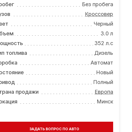
робег
Без пробега
узов
Кроссовер
вет
Черный
бъем
3.0 л
ощность
352 л.с
ип топлива
Дизель
оробка
Автомат
остояние
Новый
ривод
Полный
трана продажи
Европа
окация
Минск
ЗАДАТЬ ВОПРОС ПО АВТО