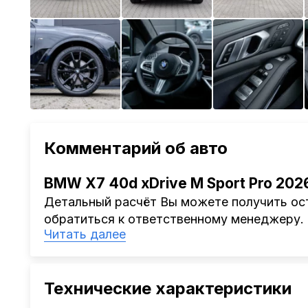
Комментарий об авто
BMW X7 40d xDrive M Sport Pro 202
Детальный расчёт Вы можете получить ост
обратиться к ответственному менеджеру.
Читать далее
Наша компания
AutoCapital
помогает Клиен
Китая, Кореи, ОАЭ.
Мы оказываем полный спектр услуг: поиск 
Технические характеристики
проверка автомобиля, полное документал
растаможке. Экономьте свое время и день