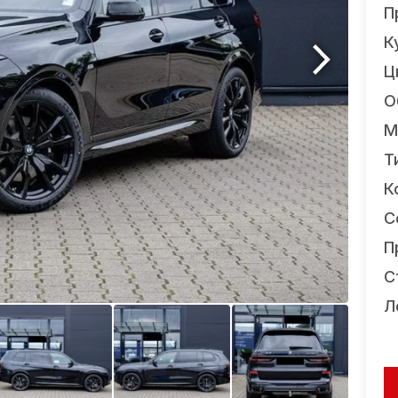
П
К
Ц
О
М
Т
К
С
П
С
Л