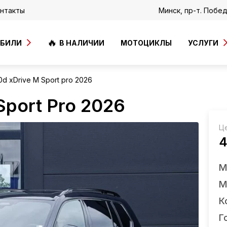
нтакты
Минск, пр-т. Побе
ОБИЛИ
В НАЛИЧИИ
МОТОЦИКЛЫ
УСЛУГИ
d xDrive M Sport pro 2026
port Pro 2026
Ц
4
М
М
К
Г