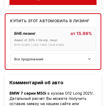
КУПИТЬ ЭТОТ АВТОМОБИЛЬ В ЛИЗИНГ
БНБ лизинг
от 15.99%
Аванс от 20% • На юр. лицо
BYN 15.99% | USD 7.99% | EUR 6.99%
Все предложения
АСБ лизинг
Физ.лица: 13.75% → 14.75% | Юр.лица: 16%
Программа "Топ" для электромобилей
Комментарий об авто
МТБанк
BMW 7 серии M50i
в кузове G12 Long 2021г.
Лизинг: BYN 17% | USD 7.99% | EUR 6.99%
Детальный расчёт Вы можете получить
Также доступен кредит "Проще простого" 18.9%
оставив заявку на нашем сайте или