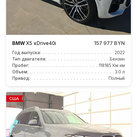
BMW
X5
xDrive40i
157 977 BYN
Год выпуска:
2022
Тип двигателя:
Бензин
Пробег:
118185 Км км
Объем:
3.0 л
Привод:
Полный
США