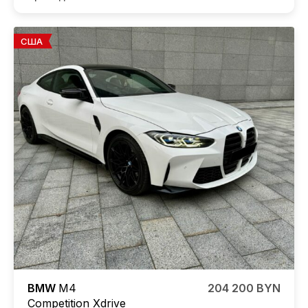
США
BMW
M4
204 200 BYN
Competition
Xdrive