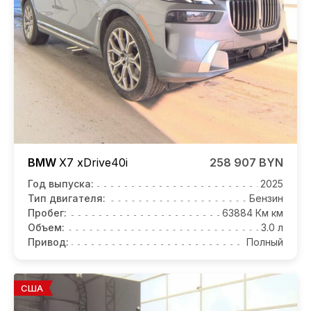
BMW
X7
xDrive40i
258 907 BYN
Год выпуска:
2025
Тип двигателя:
Бензин
Пробег:
63884 Км км
Объем:
3.0 л
Привод:
Полный
США