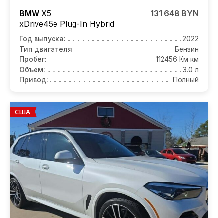
BMW
X5
131 648 BYN
xDrive45e Plug-In Hybrid
Год выпуска:
2022
Тип двигателя:
Бензин
Пробег:
112456 Км км
Объем:
3.0 л
Привод:
Полный
США