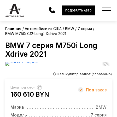
США
ПОДОБРАТЬ АВТО
Главная
Автомобили из США
BMW
7 серия
BMW M750i G12(Long) Xdrive 2021
АВТОМОБИЛИ
BMW 7 серия M750i Long
ЭЛЕКТРОМОБИЛИ
Xdrive 2021
В НАЛИЧИИ
МОТОЦИКЛЫ
💱 Калькулятор валют (справочно)
УСЛУГИ
?
Цена под ключ
Под заказ
160 610 BYN
ЛИЗИНГ
НОВОСТИ
Марка
BMW
Модель
7 серия