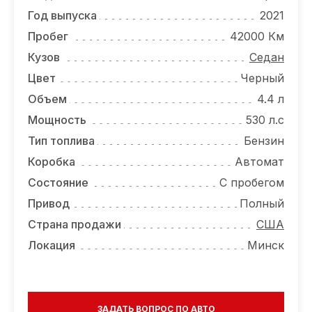
ОТЗЫВЫ
Год выпуска
2021
ВАКАНСИИ
Пробег
42000 Км
Кузов
Седан
О КОМПАНИИ
Цвет
Черный
КОНТАКТЫ
Объем
4.4 л
Мощность
530 л.с
Тип топлива
Бензин
Коробка
Автомат
Состояние
С пробегом
Привод
Полный
Страна продажи
США
Локация
Минск
ЗАДАТЬ ВОПРОС ПО АВТО