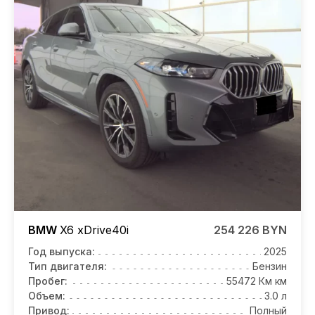
BMW
X6
xDrive40i
254 226 BYN
Год выпуска:
2025
Тип двигателя:
Бензин
Пробег:
55472 Км км
Объем:
3.0 л
Привод:
Полный