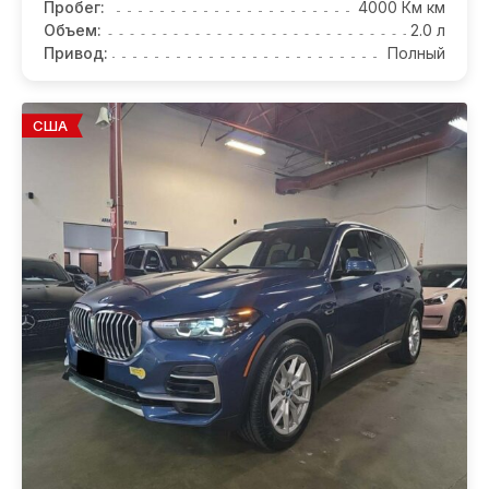
Пробег:
4000 Км км
Объем:
2.0 л
Привод:
Полный
США