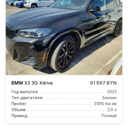
BMW
X3
30i Xdrive
91 697 BYN
Год выпуска:
2023
Тип двигателя:
Бензин
Пробег:
31915 Км км
Объем:
2.0 л
Привод:
Полный