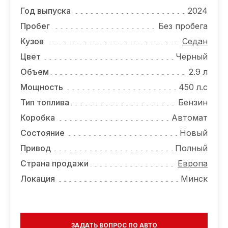
ОТЗЫВЫ
Год выпуска
2024
ВАКАНСИИ
Пробег
Без пробега
Кузов
Седан
О КОМПАНИИ
Цвет
Черный
КОНТАКТЫ
Объем
2.9 л
Мощность
450 л.с
Тип топлива
Бензин
Коробка
Автомат
Состояние
Новый
Привод
Полный
Страна продажи
Европа
Локация
Минск
ЗАДАТЬ ВОПРОС ПО АВТО