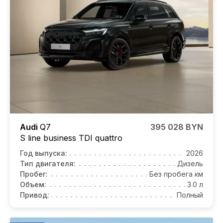
Audi
Q7
395 028 BYN
S line business TDI quattro
Год выпуска:
2026
Тип двигателя:
Дизель
Пробег:
Без пробега км
Объем:
3.0 л
Привод:
Полный