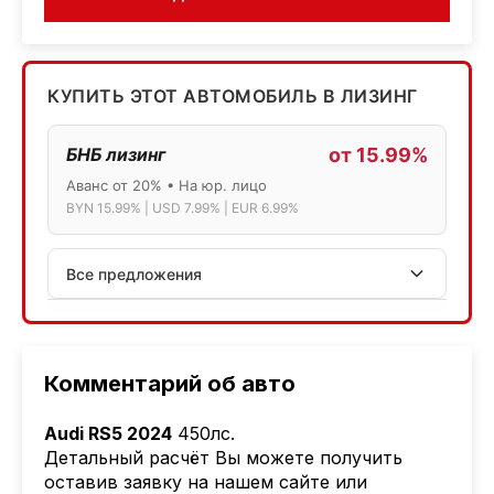
КУПИТЬ ЭТОТ АВТОМОБИЛЬ В ЛИЗИНГ
БНБ лизинг
от 15.99%
Аванс от 20% • На юр. лицо
BYN 15.99% | USD 7.99% | EUR 6.99%
Все предложения
АСБ лизинг
Физ.лица: 13.75% → 14.75% | Юр.лица: 16%
Программа "Топ" для электромобилей
Комментарий об авто
МТБанк
Audi RS5 2024
450лс
.
Лизинг: BYN 17% | USD 7.99% | EUR 6.99%
Детальный расчёт Вы можете получить
Также доступен кредит "Проще простого" 18.9%
оставив заявку на нашем сайте или