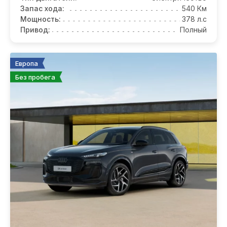
Запас хода:
540 Км
Мощность:
378 л.с
Привод:
Полный
Европа
Без пробега