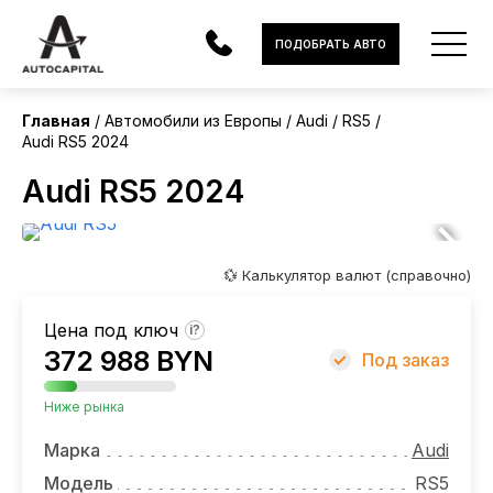
Европа
ПОДОБРАТЬ АВТО
Без пробега
Главная
Автомобили из Европы
Audi
RS5
Audi RS5 2024
АВТОМОБИЛИ
Audi RS5 2024
ЭЛЕКТРОМОБИЛИ
В НАЛИЧИИ
💱 Калькулятор валют (справочно)
МОТОЦИКЛЫ
Цена под ключ
?
УСЛУГИ
372 988 BYN
Под заказ
ЛИЗИНГ
Ниже рынка
НОВОСТИ
Марка
Audi
Модель
RS5