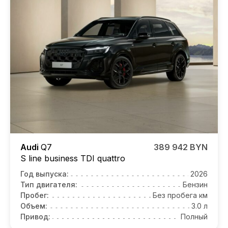
Audi
Q7
389 942 BYN
S line business TDI quattro
Год выпуска:
2026
Тип двигателя:
Бензин
Пробег:
Без пробега км
Объем:
3.0 л
Привод:
Полный