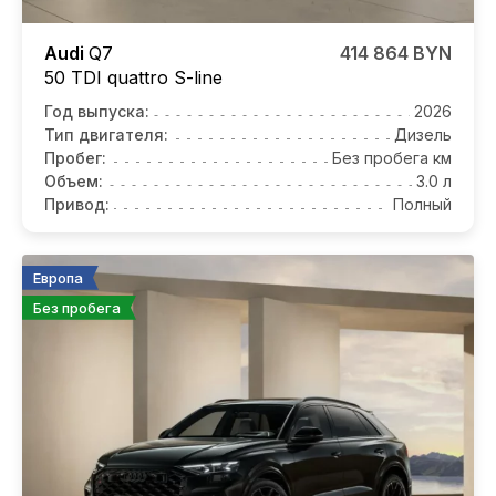
Audi
Q7
414 864 BYN
50 TDI quattro S-line
Год выпуска:
2026
Тип двигателя:
Дизель
Пробег:
Без пробега км
Объем:
3.0 л
Привод:
Полный
Европа
Без пробега