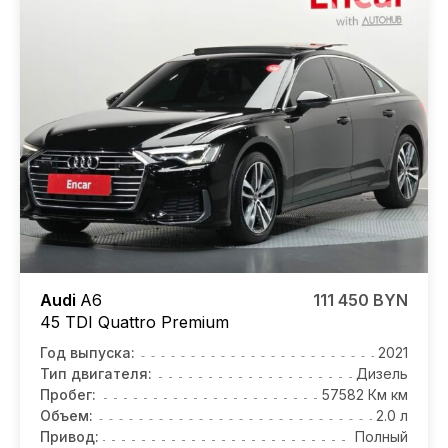
Audi
A6
111 450 BYN
45 TDI Quattro Premium
Год выпуска:
2021
Тип двигателя:
Дизель
Пробег:
57582 Км км
Объем:
2.0 л
Привод:
Полный