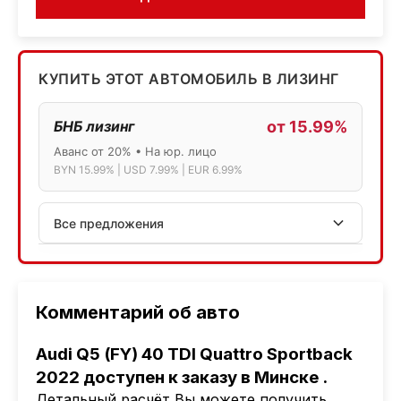
КУПИТЬ ЭТОТ АВТОМОБИЛЬ В ЛИЗИНГ
БНБ лизинг
от 15.99%
Аванс от 20% • На юр. лицо
BYN 15.99% | USD 7.99% | EUR 6.99%
Все предложения
АСБ лизинг
Физ.лица: 13.75% → 14.75% | Юр.лица: 16%
Программа "Топ" для электромобилей
Комментарий об авто
МТБанк
Audi Q5 (FY) 40 TDI Quattro Sportback
Лизинг: BYN 17% | USD 7.99% | EUR 6.99%
2022 доступен к заказу в Минске
.
Также доступен кредит "Проще простого" 18.9%
Детальный расчёт Вы можете получить