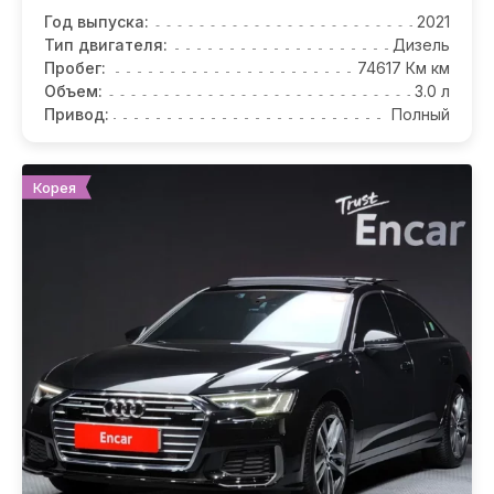
Год выпуска:
2021
Тип двигателя:
Дизель
Пробег:
74617 Км км
Объем:
3.0 л
Привод:
Полный
Корея