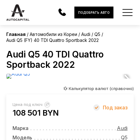
Корея
ПОДОБРАТЬ АВТО
Главная
Автомобили из Кореи
Audi
Q5
Audi Q5 (FY) 40 TDI Quattro Sportback 2022
АВТОМОБИЛИ
Audi Q5 40 TDI Quattro
ЭЛЕКТРОМОБИЛИ
Sportback 2022
В НАЛИЧИИ
МОТОЦИКЛЫ
💱 Калькулятор валют (справочно)
УСЛУГИ
?
Цена под ключ
Под заказ
108 501 BYN
ЛИЗИНГ
НОВОСТИ
Марка
Audi
Модель
Q5