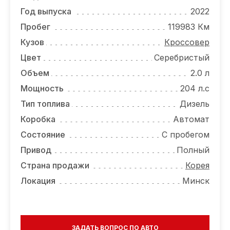
ОТЗЫВЫ
Год выпуска
2022
ВАКАНСИИ
Пробег
119983 Км
Кузов
Кроссовер
О КОМПАНИИ
Цвет
Серебристый
КОНТАКТЫ
Объем
2.0 л
Мощность
204 л.с
Тип топлива
Дизель
Коробка
Автомат
Состояние
С пробегом
Привод
Полный
Страна продажи
Корея
Локация
Минск
ЗАДАТЬ ВОПРОС ПО АВТО