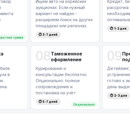
овор.
Ищем авто на корейских
Кредит, ли
ю
аукционах. Если нужный
рассрочка
омента
вариант не найден -
необходим
я
расширяем поиск на других
оптимальн
площадках или регионах.
⏱ 1-2 дня
⏱ 3-7 дней
вратная сумма
08
09
ка
Таможенное
Пр
оформление
по
биля.
Курирование и
Детейлинг,
уза в
консультации бесплатно.
устранение
и.
Опционально: полное
готово к э
ена.
сопровождение и
день выдач
постановка на учёт.
⏱ 2-3 дня
⏱ 5-7 дней
Опционально