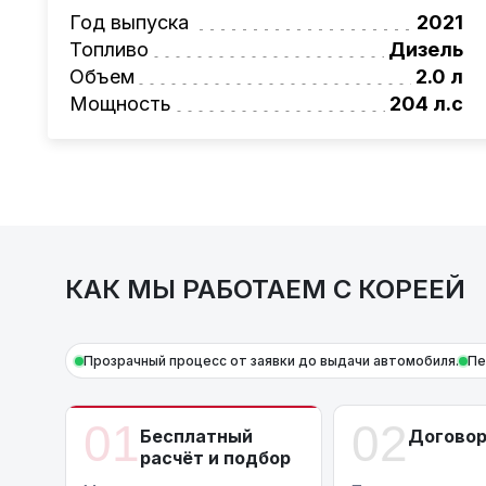
Также, для граждан РБ действует
лизинго
Год выпуска
2021
Условия и подробности можно узнать по н
Топливо
Дизель
AutoCapital
– просто доверьте работу про
Объем
2.0 л
Мощность
204 л.с
КАК МЫ РАБОТАЕМ С КОРЕЕЙ
Прозрачный процесс от заявки до выдачи автомобиля.
Пе
01
02
Бесплатный
Догово
расчёт и подбор