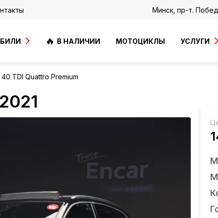
нтакты
Минск, пр-т. Побе
ОБИЛИ
В НАЛИЧИИ
МОТОЦИКЛЫ
УСЛУГИ
 40 TDI Quattro Premium
 2021
Ц
1
М
М
К
Г