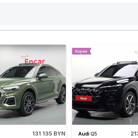
Корея
131 135 BYN
21
Audi
Q5