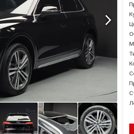
П
К
Ц
О
М
Т
К
С
П
С
Л