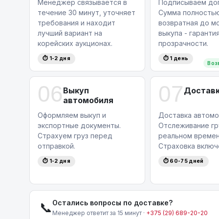
Менеджер связывается в
Подписываем дог
течение 30 минут, уточняет
Сумма полность
требования и находит
возвратная до м
лучший вариант на
выкупа - гаранти
корейских аукционах.
прозрачности.
⏱ 1-2 дня
⏱ 1 день
Воз
06
07
Выкуп
Достав
автомобиля
Оформляем выкуп и
Доставка автомо
экспортные документы.
Отслеживание гр
Страхуем груз перед
реальном времен
отправкой.
Страховка включ
⏱ 1-2 дня
⏱ 60-75 дней
Остались вопросы по доставке?
📞
Менеджер ответит за 15 минут ·
+375 (29) 689-20-20