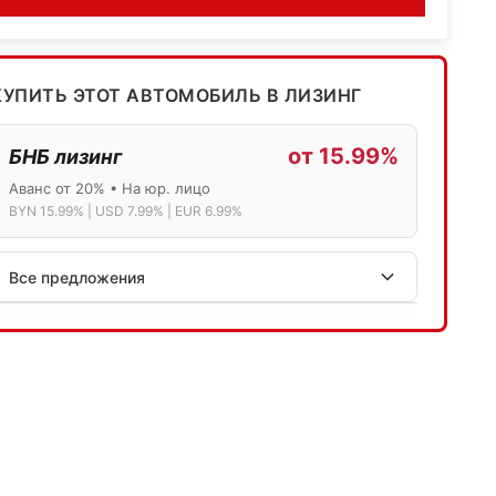
КУПИТЬ ЭТОТ АВТОМОБИЛЬ В ЛИЗИНГ
от 15.99%
БНБ лизинг
Аванс от 20% • На юр. лицо
BYN 15.99% | USD 7.99% | EUR 6.99%
Все предложения
АСБ лизинг
Физ.лица: 13.75% → 14.75% | Юр.лица: 16%
Программа "Топ" для электромобилей
МТБанк
Лизинг: BYN 17% | USD 7.99% | EUR 6.99%
Также доступен кредит "Проще простого" 18.9%