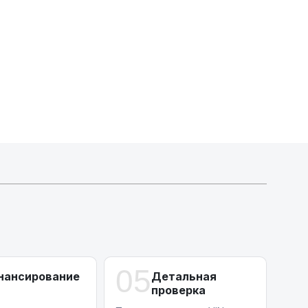
Активлизиг
Индивидуальные условия по сделкам
ДВС из Европы/Кореи/Китая, авто из США
А-лизинг
0% аванс (клиенты Альфы) | от 10% (остальные)
Работаем точечно по специальным сделкам
05
нансирование
Детальная
проверка