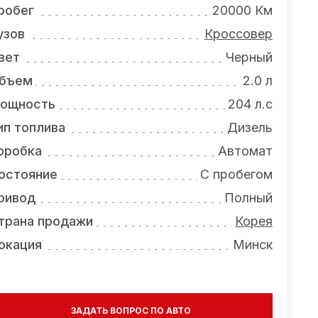
робег
20000 Км
узов
Кроссовер
вет
Черный
бъем
2.0 л
ощность
204 л.с
ип топлива
Дизель
оробка
Автомат
остояние
С пробегом
ривод
Полный
трана продажи
Корея
окация
Минск
ЗАДАТЬ ВОПРОС ПО АВТО