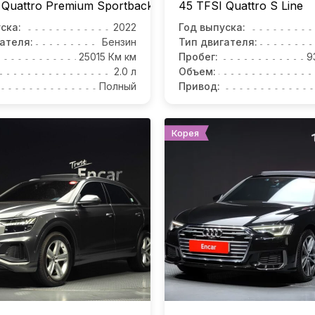
 Quattro Premium Sportback
45 TFSI Quattro S Line
ска:
2022
Год выпуска:
ателя:
Бензин
Тип двигателя:
25015 Км км
Пробег:
9
2.0 л
Объем:
Полный
Привод:
Корея