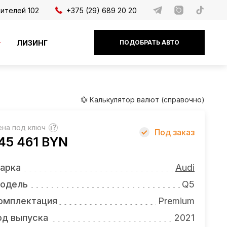
дителей 102
+375 (29) 689 20 20
ЛИЗИНГ
ПОДОБРАТЬ АВТО
💱 Калькулятор валют (справочно)
ена под ключ
?
Под заказ
45 461 BYN
арка
Audi
одель
Q5
омплектация
Premium
од выпуска
2021