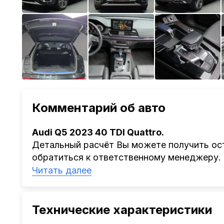
Комментарий об авто
Audi Q5 2023 40 TDI Quattro.
Детальный расчёт Вы можете получить ост
обратиться к ответственному менеджеру.
Наша компания
AutoCapital
помогает Клиен
Читать далее
Китая, Кореи, ОАЭ.
Мы оказываем полный спектр услуг: поиск 
проверка автомобиля, полное документал
Технические характеристики
растаможке. Экономьте свое время и день