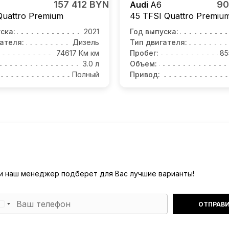
157 412 BYN
90
Audi
A6
Quattro Premium
45 TFSI Quattro Premiu
ска:
2021
Год выпуска:
ателя:
Дизель
Тип двигателя:
74617 Км км
Пробег:
85
3.0 л
Объем:
Полный
Привод:
) и наш менеджер подберет для Вас лучшие варианты!