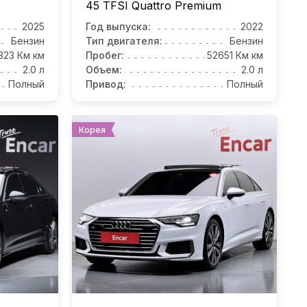
45 TFSI Quattro Premium
2025
Год выпуска:
2022
Бензин
Тип двигателя:
Бензин
323 Км км
Пробег:
52651 Км км
2.0 л
Объем:
2.0 л
Полный
Привод:
Полный
Корея