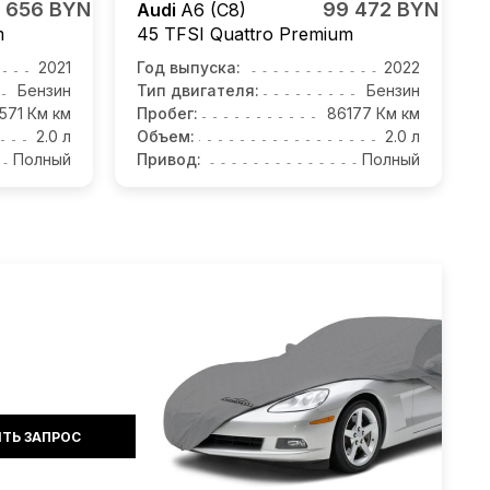
 656 BYN
99 472 BYN
Audi
A6 (C8)
m
45 TFSI Quattro Premium
2021
Год выпуска:
2022
Бензин
Тип двигателя:
Бензин
571 Км км
Пробег:
86177 Км км
2.0 л
Объем:
2.0 л
Полный
Привод:
Полный