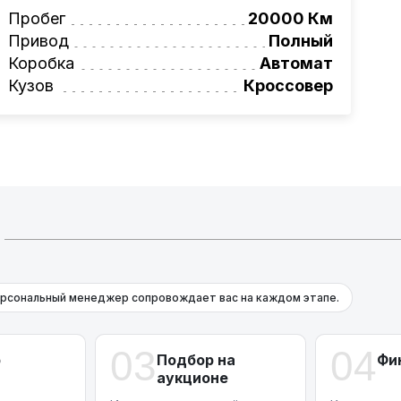
вая программа на НОВЫЕ автомобили.
Пробег
20000 Км
омеру:
+375 (29) 689-20-20
Привод
Полный
фессионалам!
Коробка
Автомат
Кузов
Кроссовер
рсональный менеджер сопровождает вас на каждом этапе.
03
04
р
Подбор на
Фи
аукционе