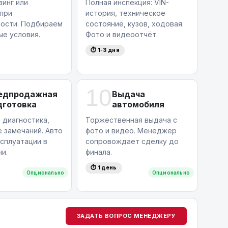
зинг или
Полная инспекция: VIN-
 при
история, техническое
ости. Подбираем
состояние, кузов, ходовая.
ые условия.
Фото и видеоотчёт.
⏱ 1-3 дня
10
едпродажная
Выдача
дготовка
автомобиля
 диагностика,
Торжественная выдача с
 замечаний. Авто
фото и видео. Менеджер
ксплуатации в
сопровождает сделку до
и.
финала.
⏱ 1 день
Опционально
Опционально
ЗАДАТЬ ВОПРОС МЕНЕДЖЕРУ