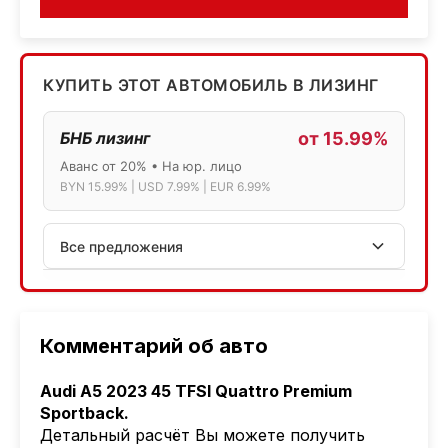
КУПИТЬ ЭТОТ АВТОМОБИЛЬ В ЛИЗИНГ
БНБ лизинг
от 15.99%
Аванс от 20% • На юр. лицо
BYN 15.99% | USD 7.99% | EUR 6.99%
Все предложения
АСБ лизинг
Физ.лица: 13.75% → 14.75% | Юр.лица: 16%
Программа "Топ" для электромобилей
Комментарий об авто
МТБанк
Audi A5 2023 45 TFSI Quattro Premium
Лизинг: BYN 17% | USD 7.99% | EUR 6.99%
Sportback.
Также доступен кредит "Проще простого" 18.9%
Детальный расчёт Вы можете получить