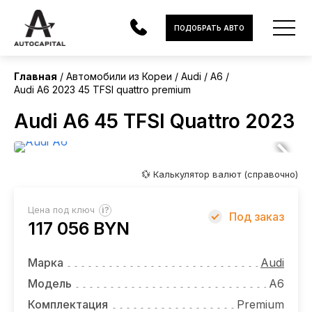
Корея
ПОДОБРАТЬ АВТО
Главная
Автомобили из Кореи
Audi
A6
Audi A6 2023 45 TFSI quattro premium
АВТОМОБИЛИ
Audi A6 45 TFSI Quattro 2023
ЭЛЕКТРОМОБИЛИ
В НАЛИЧИИ
💱 Калькулятор валют (справочно)
МОТОЦИКЛЫ
?
Цена под ключ
Под заказ
УСЛУГИ
117 056 BYN
ЛИЗИНГ
Марка
Audi
НОВОСТИ
Модель
A6
Комплектация
Premium