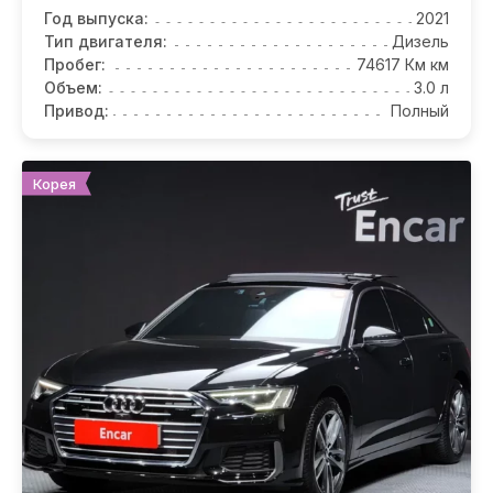
Год выпуска:
2021
Тип двигателя:
Дизель
Пробег:
74617 Км км
Объем:
3.0 л
Привод:
Полный
Корея