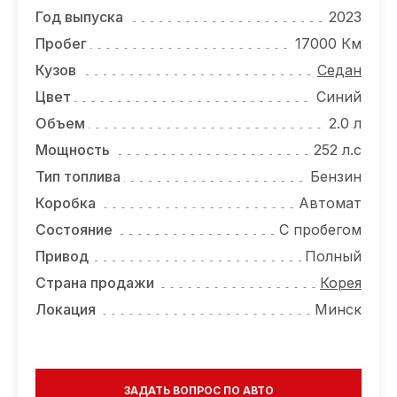
ОТЗЫВЫ
Год выпуска
2023
ВАКАНСИИ
Пробег
17000 Км
Кузов
Седан
О КОМПАНИИ
Цвет
Синий
КОНТАКТЫ
Объем
2.0 л
Мощность
252 л.с
Тип топлива
Бензин
Коробка
Автомат
Состояние
С пробегом
Привод
Полный
Страна продажи
Корея
Локация
Минск
ЗАДАТЬ ВОПРОС ПО АВТО