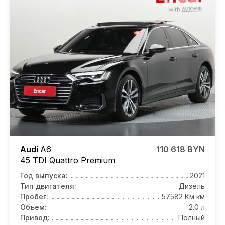
Audi
A6
110 618 BYN
45 TDI Quattro Premium
Год выпуска:
2021
Тип двигателя:
Дизель
Пробег:
57582 Км км
Объем:
2.0 л
Привод:
Полный