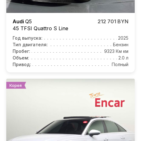
Audi
Q5
212 701 BYN
45 TFSI Quattro S Line
Год выпуска:
2025
Тип двигателя:
Бензин
Пробег:
9323 Км км
Объем:
2.0 л
Привод:
Полный
Корея