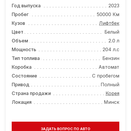
ОТЗЫВЫ
Год выпуска
2023
ВАКАНСИИ
Пробег
50000 Км
Кузов
Лифтбек
О КОМПАНИИ
Цвет
Белый
КОНТАКТЫ
Объем
2.0 л
Мощность
204 л.с
Тип топлива
Бензин
Коробка
Автомат
Состояние
С пробегом
Привод
Полный
Страна продажи
Корея
Локация
Минск
ЗАДАТЬ ВОПРОС ПО АВТО