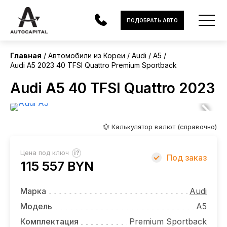
Корея
ПОДОБРАТЬ АВТО
Главная
Автомобили из Кореи
Audi
A5
Audi A5 2023 40 TFSI Quattro Premium Sportback
АВТОМОБИЛИ
Audi A5 40 TFSI Quattro 2023
ЭЛЕКТРОМОБИЛИ
В НАЛИЧИИ
💱 Калькулятор валют (справочно)
МОТОЦИКЛЫ
?
Цена под ключ
Под заказ
УСЛУГИ
115 557 BYN
ЛИЗИНГ
Марка
Audi
НОВОСТИ
Модель
A5
Комплектация
Premium Sportback