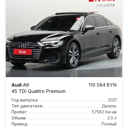
Audi
A6
110 584 BYN
45 TDI Quattro Premium
Год выпуска:
2021
Тип двигателя:
Дизель
Пробег:
57582 Км км
Объем:
2.0 л
Привод:
Полный