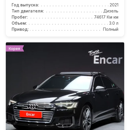
Год выпуска:
2021
Тип двигателя:
Дизель
Пробег:
74617 Км км
Объем:
3.0 л
Привод:
Полный
Корея