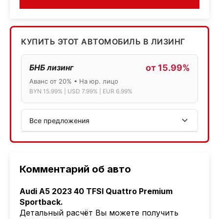
КУПИТЬ ЭТОТ АВТОМОБИЛЬ В ЛИЗИНГ
БНБ лизинг
от 15.99%
Аванс от 20% • На юр. лицо
BYN 15.99% | USD 7.99% | EUR 6.99%
Все предложения
АСБ лизинг
Физ.лица: 13.75% → 14.75% | Юр.лица: 16%
Программа "Топ" для электромобилей
Комментарий об авто
МТБанк
Audi A5 2023 40 TFSI Quattro Premium
Лизинг: BYN 17% | USD 7.99% | EUR 6.99%
Sportback.
Также доступен кредит "Проще простого" 18.9%
Детальный расчёт Вы можете получить