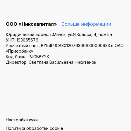
ООО «Никскапитал»
Больше информации
Юридический адрес: г.Минск, ул.Я.Колоса, 4, пом.5н
УНП: 193065676
Расчётный счет: BY54PJCB30120763001030000933 в ОАО
«Приорбанк»
Код банка: PJCBBY2X
Директор: Светлана Васильевна Никитёнок
Настройка куки
Политика обработки cookie