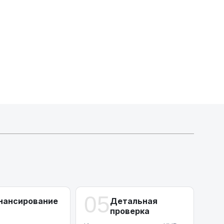
Индивидуальные условия по сделкам
ДВС из Европы/Кореи/Китая, авто из США
А-лизинг
0% аванс (клиенты Альфы) | от 10% (остальные)
Работаем точечно по специальным сделкам
05
нансирование
Детальная
проверка