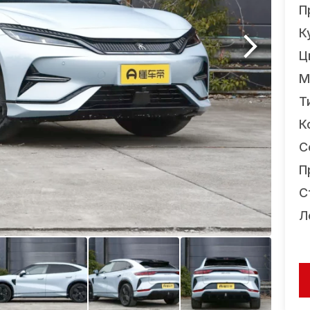
П
К
Ц
М
Т
К
С
П
С
Л