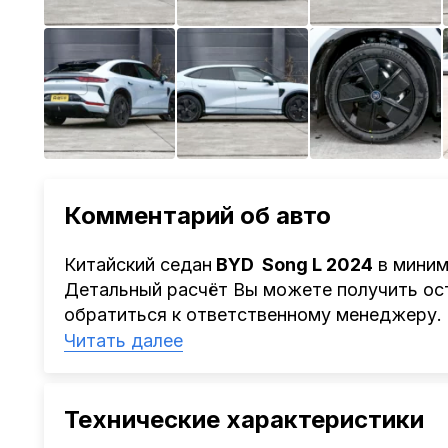
Комментарий об авто
Китайский седан
BYD Song L 2024
в миним
Детальный расчёт Вы можете получить ост
обратиться к ответственному менеджеру.
Наша компания
AutoCapital
помогает Клие
Читать далее
Китая, Кореи, ОАЭ.
Мы оказываем полный спектр услуг: поиск 
проверка автомобиля, полное документал
Технические характеристики
растаможке. Экономьте свое время и день