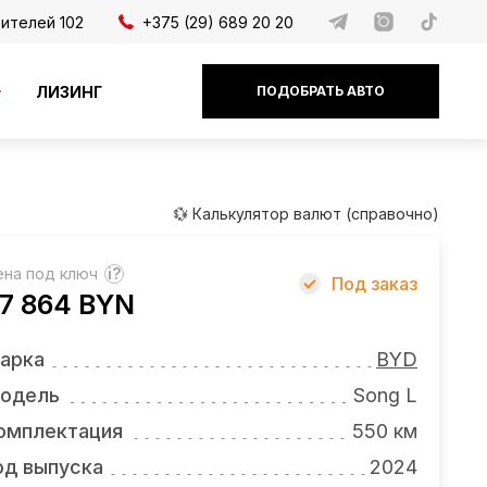
дителей 102
+375 (29) 689 20 20
ЛИЗИНГ
ПОДОБРАТЬ АВТО
💱 Калькулятор валют (справочно)
ена под ключ
?
Под заказ
7 864 BYN
арка
BYD
одель
Song L
омплектация
550 км
од выпуска
2024