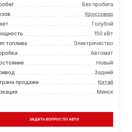
робег
Без пробега
узов
Кроссовер
вет
Голубой
ощность
150 кВт
ип топлива
Электричество
оробка
Автомат
остояние
Новый
ривод
Задний
трана продажи
Китай
окация
Минск
ЗАДАТЬ ВОПРОС ПО АВТО