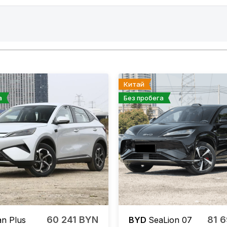
Китай
а
Без пробега
60 241 BYN
81 
n Plus
BYD
SeaLion 07