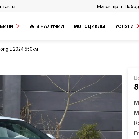
нтакты
Минск, пр-т. Побе
ОБИЛИ
В НАЛИЧИИ
МОТОЦИКЛЫ
УСЛУГИ
ong L 2024 550км
Ц
8
М
М
К
Г