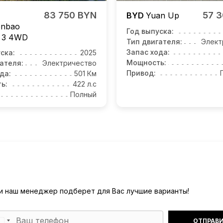
83 750 BYN
57 
BYD
Yuan Up
enbao
Год выпуска:
 3
4WD
Тип двигателя:
Элект
Запас хода:
ска:
2025
Мощность:
ателя:
Электричество
Привод:
да:
501 Км
ь:
422 л.с
Полный
) и наш менеджер подберет для Вас лучшие варианты!