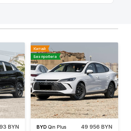
Китай
Без пробега
693 BYN
49 956 BYN
BYD
Qin Plus