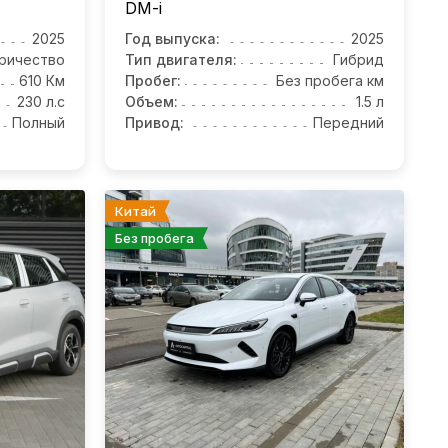
DM-i
2025
Год выпуска:
2025
ричество
Тип двигателя:
Гибрид
610 Км
Пробег:
Без пробега км
230 л.с
Объем:
1.5 л
Полный
Привод:
Передний
Китай
Без пробега