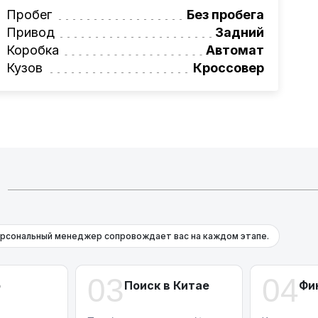
вая программа на НОВЫЕ автомобили.
Пробег
Без пробега
омеру:
+375 (29) 689-20-20
Привод
Задний
фессионалам!
Коробка
Автомат
Кузов
Кроссовер
рсональный менеджер сопровождает вас на каждом этапе.
03
04
р
Поиск в Китае
Фи