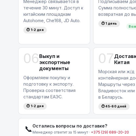
Менеджер связывается в
Подписываем дог
течение 30 минут. Доступ к
Сумма полность
китайским площадкам
возвратная до вы
Autohome, Che168, JD Auto.
⏱ 1 день
Воз
⏱ 1-2 дня
06
07
Выкуп и
Доставк
экспортные
Китая
документы
Морская или ж/д
Оформляем покупку и
контейнерная до
подготовку к экспорту.
Маршруты через
Проверка соответствия
Владивосток или
стандартам ЕАЭС.
в Беларусь.
⏱ 1-2 дня
⏱ 45-60 дней
Остались вопросы по доставке?
📞
Менеджер ответит за 15 минут ·
+375 (29) 689-20-20