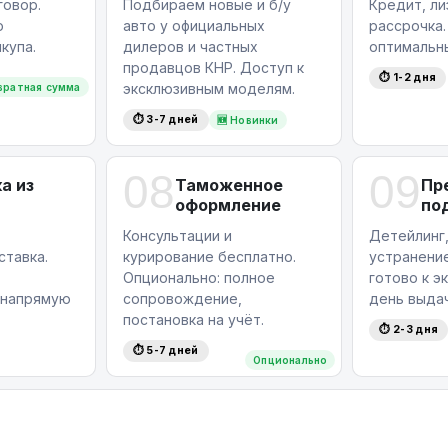
овор.
Подбираем новые и б/у
Кредит, ли
ю
авто у официальных
рассрочка
купа.
дилеров и частных
оптимальн
продавцов КНР. Доступ к
⏱ 1-2 дня
эксклюзивным моделям.
вратная сумма
⏱ 3-7 дней
🆕 Новинки
08
09
а из
Таможенное
Пр
оформление
по
Консультации и
Детейлинг,
ставка.
курирование бесплатно.
устранение
Опционально: полное
готово к э
 напрямую
сопровождение,
день выдач
постановка на учёт.
⏱ 2-3 дня
⏱ 5-7 дней
Опционально