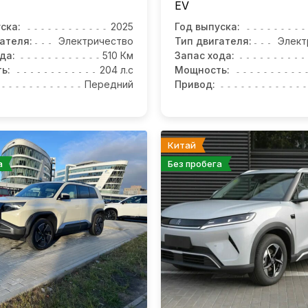
EV
ска:
2025
Год выпуска:
ателя:
Электричество
Тип двигателя:
Элект
да:
510 Км
Запас хода:
ь:
204 л.с
Мощность:
Передний
Привод:
Китай
а
Без пробега