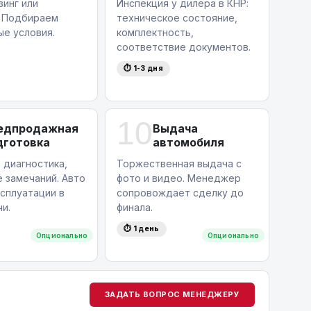
зинг или
Инспекция у дилера в КНР:
. Подбираем
техническое состояние,
ые условия.
комплектность,
соответствие документов.
⏱ 1-3 дня
10
едпродажная
Выдача
дготовка
автомобиля
 диагностика,
Торжественная выдача с
 замечаний. Авто
фото и видео. Менеджер
ксплуатации в
сопровождает сделку до
и.
финала.
⏱ 1 день
Опционально
Опционально
ЗАДАТЬ ВОПРОС МЕНЕДЖЕРУ