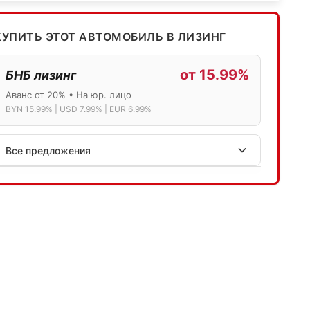
КУПИТЬ ЭТОТ АВТОМОБИЛЬ В ЛИЗИНГ
от 15.99%
БНБ лизинг
Аванс от 20% • На юр. лицо
BYN 15.99% | USD 7.99% | EUR 6.99%
Все предложения
АСБ лизинг
Физ.лица: 13.75% → 14.75% | Юр.лица: 16%
Программа "Топ" для электромобилей
МТБанк
Лизинг: BYN 17% | USD 7.99% | EUR 6.99%
Также доступен кредит "Проще простого" 18.9%
Активлизиг