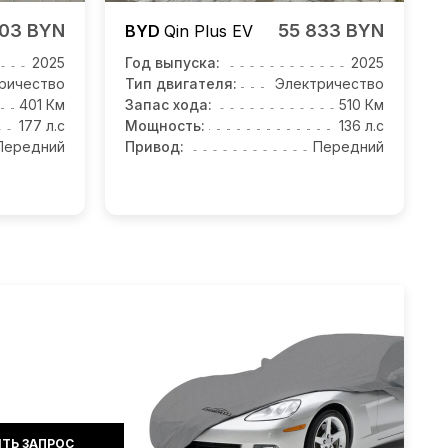
303 BYN
55 833 BYN
BYD
Qin Plus EV
2025
Год выпуска:
2025
ричество
Тип двигателя:
Электричество
401 Км
Запас хода:
510 Км
177 л.с
Мощность:
136 л.с
Передний
Привод:
Передний