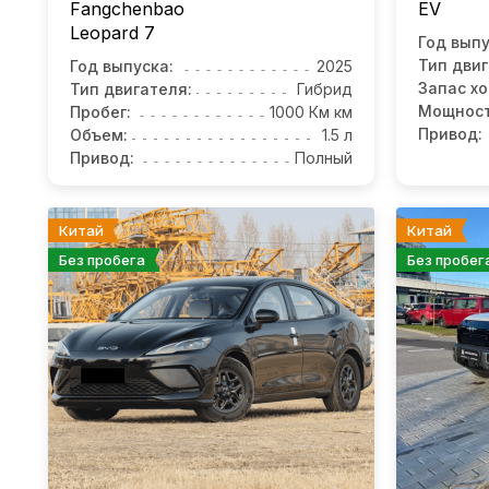
Fangchenbao
EV
Leopard 7
Год выпу
Тип двиг
Год выпуска:
2025
Запас хо
Тип двигателя:
Гибрид
Мощност
Пробег:
1000 Км км
Привод:
Объем:
1.5 л
Привод:
Полный
Китай
Китай
Без пробега
Без пробег