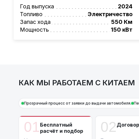
Также, для граждан РБ действует
лизинго
Год выпуска
2024
Условия и подробности можно узнать по н
Топливо
Электричество
AutoCapital
– просто доверьте работу про
Запас хода
550 Км
Мощность
150 кВт
КАК МЫ РАБОТАЕМ С КИТАЕМ
Прозрачный процесс от заявки до выдачи автомобиля.
Пе
01
02
Бесплатный
Догово
расчёт и подбор