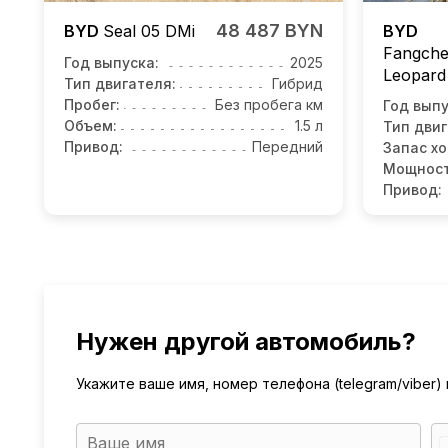
48 487 BYN
BYD
Seal 05
DMi
BYD
Fangch
Год выпуска:
2025
Leopard
Тип двигателя:
Гибрид
Пробег:
Без пробега км
Год выпу
Объем:
1.5 л
Тип двиг
Привод:
Передний
Запас хо
Мощност
Привод:
Нужен другой автомобиль?
Укажите ваше имя, номер телефона (telegram/viber