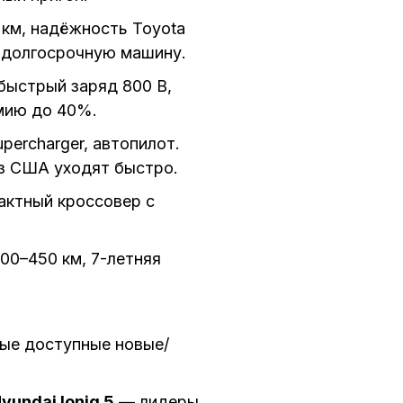
км, надёжность Toyota
т долгосрочную машину.
быстрый заряд 800 В,
омию до 40%.
percharger, автопилот.
из США уходят быстро.
актный кроссовер с
00–450 км, 7-летняя
мые доступные новые/
yundai Ioniq 5
— лидеры