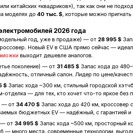
g или китайских «квадриков»), так как они не подх
на моделях до
40 тыс. $
, которые можно пригнать
электромобилей 2026 года
модельный год, уже в продаже) — от
28 995 $
Запа
россовер. Новый EV в США прямо сейчас — идеале
аможки
выходит дешевле аналогов.
етье поколение) — от
31 485 $
Запас хода до 480–
надёжность, отличный салон. Лидер по цене/качест
5 $
Запас хода ~300 км, стильный городской хэтчб
-отделка — для тех, кто хочет что-то яркое без 
— от
34 470 $
Запас хода до 420 км, кроссовер 
ваемых бюджетных EV — надёжный, с гарантией и 
— от
34 995 $
Запас хода ~500 км, просторный к
6 — много места, современные технологии, выгод