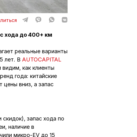
литься
с хода до 400+ км
агает реальные варианты
5 лет. В
AUTOCAPITAL
и видим, как клиенты
ренд года: китайские
 цены вниз, а запас
скидок), запас хода по
и, наличие в
чили микро-EV до 15