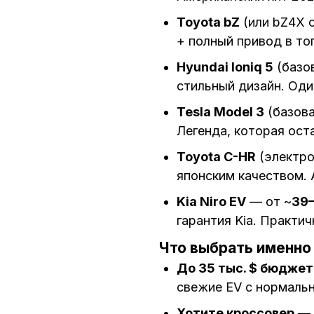
Toyota bZ
(или bZ4X 
+ полный привод в то
Hyundai Ioniq 5
(базо
стильный дизайн. Оди
Tesla Model 3
(базов
Легенда, которая ост
Toyota C-HR
(электро
японским качеством. 
Kia Niro EV
— от ~
39–
гарантия Kia. Практи
Что выбрать именно 
До 35 тыс. $ бюджет
свежие EV с нормальн
Хотите кроссовер
—