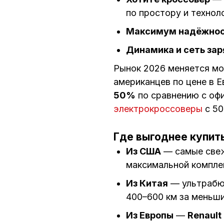
по простору и технол
Максимум надёжно
Динамика и сеть за
Рынок 2026 меняется мол
американцев по цене в 
50%
по сравнению с оф
электрокроссоверы
с 50
Где выгоднее купить
Из США
— самые све
максимальной компле
Из Китая
— ультрабю
400–600 км за меньши
Из Европы
—
Renault