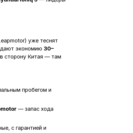
Leapmotor) уже теснят
ни дают экономию
30–
 в сторону Китая — там
мальным пробегом и
pmotor
— запас хода
е, с гарантией и