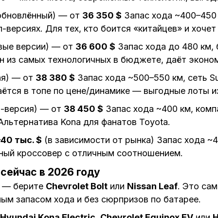
обновлённый) — от
36 350 $
Запас хода ~400–450 
п-версиях. Для тех, кто боится «китайцев» и хоче
вые версии) — от
36 600 $
Запас хода до 480 км, 
н из самых технологичных в бюджете, даёт экон
ая) — от
38 380 $
Запас хода ~500–550 км, сеть Su
аётся в топе по цене/динамике — выгодные лоты 
-версия) — от
38 450 $
Запас хода ~400 км, комп
Альтернатива Kona для фанатов Toyota.
40 тыс. $
(в зависимости от рынка) Запас хода ~4
чный кроссовер с отличным соотношением.
сейчас в 2026 году
— берите
Chevrolet Bolt
или
Nissan Leaf
. Это са
ым запасом хода и без сюрпризов по батарее.
Hyundai Kona Electric
,
Chevrolet Equinox EV
или
H