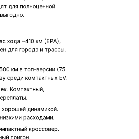
одят для полноценной
 выгодно.
с хода ~410 км (EPA),
н для города и трассы.
500 км в топ-версии (75
ву среди компактных EV.
ек. Компактный,
переплаты.
с хорошей динамикой.
низкими расходами.
омпактный кроссовер.
ный пригон.