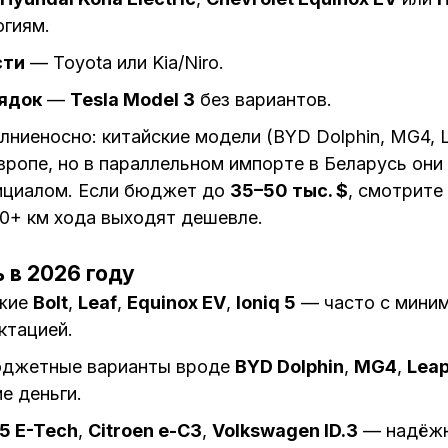
огиям.
сти
— Toyota или Kia/Niro.
рядок
—
Tesla Model 3
без вариантов.
ниеносно: китайские модели (BYD Dolphin, MG4, 
Европе, но в параллельном импорте в Беларусь о
ициалом. Если бюджет до
35–50 тыс. $
, смотрите
0+ км хода выходят дешевле.
 в 2026 году
жие
Bolt
,
Leaf
,
Equinox EV
,
Ioniq 5
— часто с мини
ктацией.
джетные варианты вроде
BYD Dolphin
,
MG4
,
Lea
е деньги.
 5 E-Tech
,
Citroen e-C3
,
Volkswagen ID.3
— надёжны