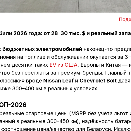
Поде
ли 2026 года: от 28–30 тыс. $ и реальный запа
к
бюджетных электромобилей
наконец-то предл
ономия на топливе и обслуживании окупается за 3–
яем десятки таких
EV из США
, Европы и Китая — 
тво без переплаты за премиум-бренды. Главный т
классики» вроде
Nissan Leaf
и
Chevrolet Bolt
давят
ниже 300–400 км в реальных условиях.
ТОП-2026
еальные стартовые цены (MSRP без учёта льгот и 
анный в реальные 300–450 км), надёжность батаре
 соотношение цена/качество для Беларуси. Исклю