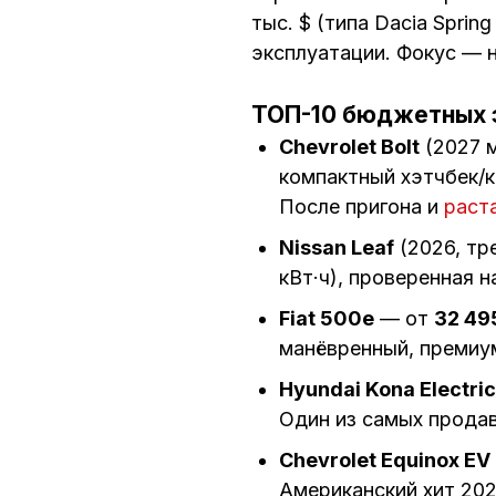
тыс. $ (типа Dacia Sprin
эксплуатации. Фокус — 
ТОП-10 бюджетных 
Chevrolet Bolt
(2027 
компактный хэтчбек/к
После пригона и
раст
Nissan Leaf
(2026, тр
кВт·ч), проверенная 
Fiat 500e
— от
32 49
манёвренный, премиум
Hyundai Kona Electric
Один из самых прода
Chevrolet Equinox EV
Американский хит 202