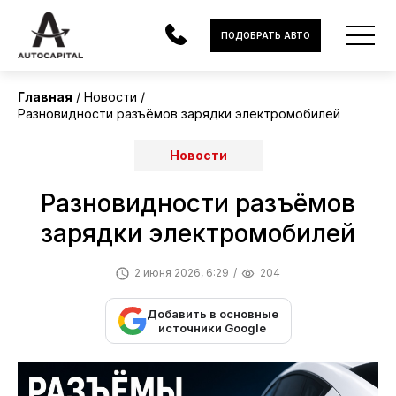
ПОДОБРАТЬ АВТО
Главная
Новости
Разновидности разъёмов зарядки электромобилей
АВТОМОБИЛИ
Новости
ЭЛЕКТРОМОБИЛИ
Разновидности разъёмов
В НАЛИЧИИ
зарядки электромобилей
МОТОЦИКЛЫ
2 июня 2026, 6:29
204
УСЛУГИ
Добавить в основные
ЛИЗИНГ
источники Google
НОВОСТИ