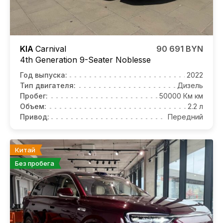
KIA
Carnival
90 691 BYN
4th Generation 9-Seater Noblesse
Год выпуска:
2022
Тип двигателя:
Дизель
Пробег:
50000 Км км
Объем:
2.2 л
Привод:
Передний
Китай
Без пробега