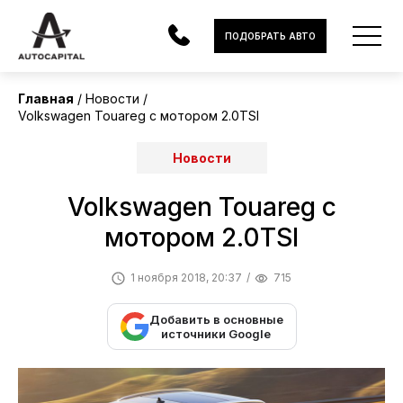
ПОДОБРАТЬ АВТО
Главная
Новости
Volkswagen Touareg с мотором 2.0TSI
АВТОМОБИЛИ
Новости
ЭЛЕКТРОМОБИЛИ
В НАЛИЧИИ
Volkswagen Touareg с
мотором 2.0TSI
МОТОЦИКЛЫ
1 ноября 2018, 20:37
715
УСЛУГИ
Добавить в основные
ЛИЗИНГ
источники Google
НОВОСТИ