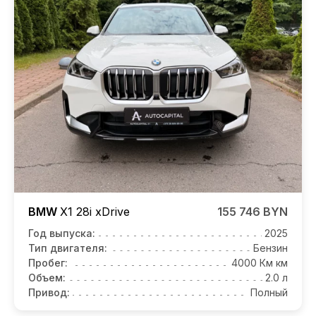
BMW
X1
28i xDrive
155 746 BYN
Год выпуска:
2025
Тип двигателя:
Бензин
Пробег:
4000 Км км
Объем:
2.0 л
Привод:
Полный