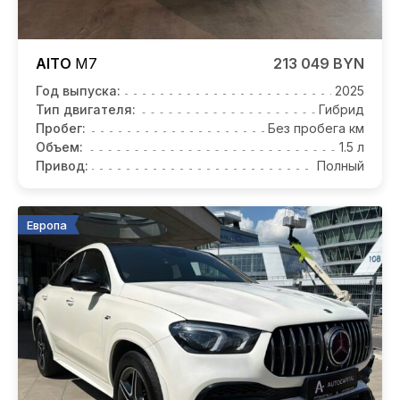
AITO
M7
213 049 BYN
Год выпуска:
2025
Тип двигателя:
Гибрид
Пробег:
Без пробега км
Объем:
1.5 л
Привод:
Полный
Европа