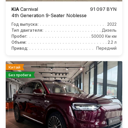
KIA
Carnival
91 097 BYN
4th Generation 9-Seater Noblesse
Год выпуска:
2022
Тип двигателя:
Дизель
Пробег:
50000 Км км
Объем:
2.2 л
Привод:
Передний
Китай
Без пробега