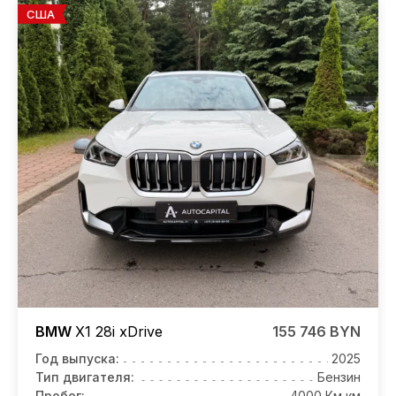
США
BMW
X1
28i xDrive
155 746 BYN
Год выпуска:
2025
Тип двигателя:
Бензин
Пробег:
4000 Км км