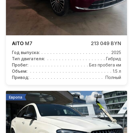
AITO
M7
213 049 BYN
Год выпуска:
2025
Тип двигателя:
Гибрид
Пробег:
Без пробега км
Объем:
1.5 л
Привод:
Полный
Европа