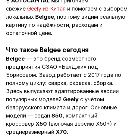
В
AUTOCAPITAL
мы пригоняем
свежие
Geely из Китая
и помогаем с выбором
локальных
Belgee
, поэтому видим реальную
картину по надёжности, расходам и
остаточной цене.
Что такое Belgee сегодня
Belgee
— это бренд совместного
предприятия СЗАО «БелДжи» под
Борисовом. Завод работает с 2017 года по
полному циклу: сварка, окраска, сборка.
Здесь выпускают адаптированные версии
популярных моделей
Geely
с учётом
белорусского климата и дорог. Основные
модели — седан
S50
, компактный
кроссовер
X50
(включая версию X50+) и
среднеразмерный
X70
.