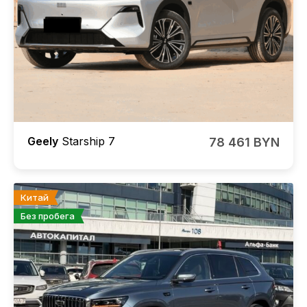
Geely
Starship 7
78 461 BYN
Китай
Без пробега