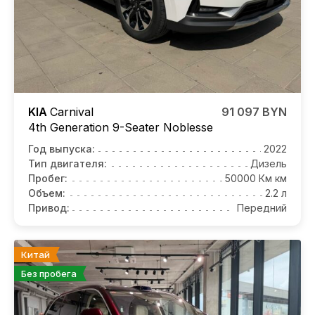
KIA
Carnival
91 097 BYN
4th Generation 9-Seater Noblesse
Год выпуска:
2022
Тип двигателя:
Дизель
Пробег:
50000 Км км
Объем:
2.2 л
Привод:
Передний
Китай
Без пробега