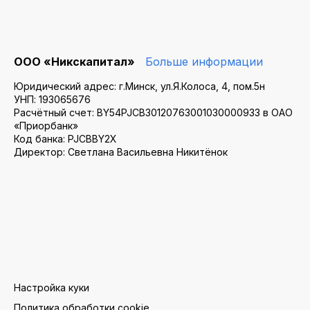
ООО «Никскапитал»
Больше информации
Юридический адрес: г.Минск, ул.Я.Колоса, 4, пом.5н
УНП: 193065676
Расчётный счет: BY54PJCB30120763001030000933 в ОАО
«Приорбанк»
Код банка: PJCBBY2X
Директор: Светлана Васильевна Никитёнок
Настройка куки
Политика обработки cookie