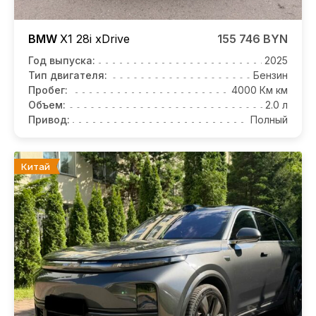
BMW
X1
28i xDrive
155 746 BYN
Год выпуска:
2025
Тип двигателя:
Бензин
Пробег:
4000 Км км
Объем:
2.0 л
Привод:
Полный
Китай