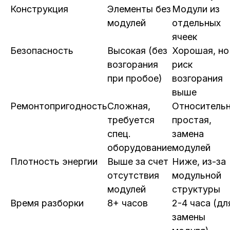
Конструкция
Элементы без
Модули из
модулей
отдельных
ячеек
Безопасность
Высокая (без
Хорошая, но
возгорания
риск
при пробое)
возгорания
выше
Ремонтопригодность
Сложная,
Относитель
требуется
простая,
спец.
замена
оборудование
модулей
Плотность энергии
Выше за счет
Ниже, из-за
отсутствия
модульной
модулей
структуры
Время разборки
8+ часов
2-4 часа (дл
замены