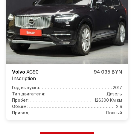
Volvo
XC90
94 035 BYN
Inscription
Год выпуска:
2017
Тип двигателя:
Дизель
Пробег:
126300 Км км
Объем:
2 л
Привод:
Полный