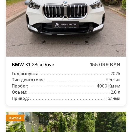
BMW
X1
28i xDrive
155 099 BYN
Год выпуска:
2025
Тип двигателя:
Бензин
Пробег:
4000 Км км
Объем:
2.0 л
Привод:
Полный
Китай